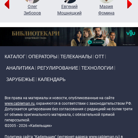
рий
Олег
Евгений
Мария
н
Зиборов
Мошняцкий
Фомина
Primary links
КАТАЛОГ
ОПЕРАТОРЫ
ТЕЛЕКАНАЛЫ
ОТТ
АНАЛИТИКА
РЕГУЛИРОВАНИЕ
ТЕХНОЛОГИИ
ЗАРУБЕЖЬЕ
КАЛЕНДАРЬ
Token Block
Все права на материалы и новости, опубликованные на сайте
www.cableman.ru
, охраняются в соответствии с законодательством РФ.
Допускается цитирование без согласования с редакцией не более трети
от объема оригинального материала, с обязательной прямой
гиперссылкой.
©2005 - 2026 «Кабельщик»
Политика сайта "Кабельщик" (интернет-адреса
www.cableman.ru
) в