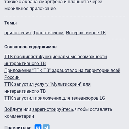
также с экрана смартфона и планшета через
мобильное приложение.
Темы
приложения
Транстелеком
Интерактивное ТВ
Связанное содержимое
ТТК расширяет функциональные возможности
интерактивного ТВ
Приложение "ТТК ТВ" заработало на территории всей
России
ТТК запустил услугу "Мультискрин" для
интерактивного ТВ
ТТК запустил приложение для телевизоров LG
Войдите
или
зарегистрируйтесь
, чтобы оставлять
комментарии
Поделиться: