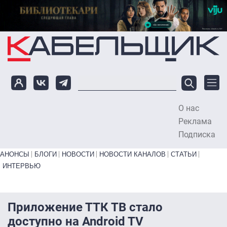
Перейти к основному содержанию
О нас
To
Реклама
Подписка
Primary links bottom
АНОНСЫ
БЛОГИ
НОВОСТИ
НОВОСТИ КАНАЛОВ
СТАТЬИ
ИНТЕРВЬЮ
Приложение ТТК ТВ стало
доступно на Android TV