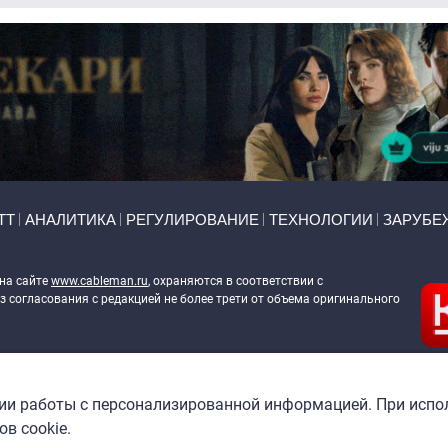
ТТ
АНАЛИТИКА
РЕГУЛИРОВАНИЕ
ТЕХНОЛОГИИ
ЗАРУБЕ
 на сайте
www.cableman.ru
, охраняются в соответствии с
 согласования с редакцией не более трети от объема оригинального
ableman.ru
) в отношении обработки персональных данных
гии работы с персонализированной информацией. При испо
в cookie.