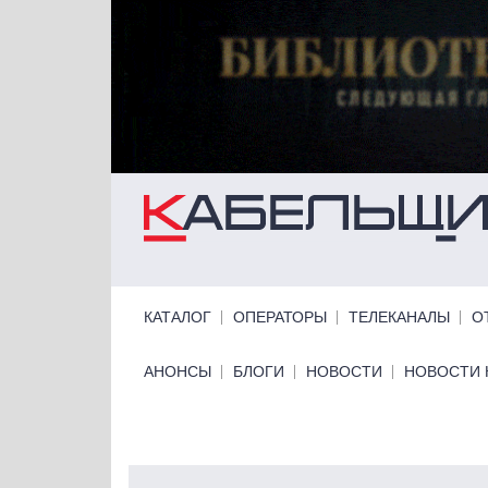
Перейти к основному содержанию
Primary links
КАТАЛОГ
ОПЕРАТОРЫ
ТЕЛЕКАНАЛЫ
О
Primary links bottom
АНОНСЫ
БЛОГИ
НОВОСТИ
НОВОСТИ 