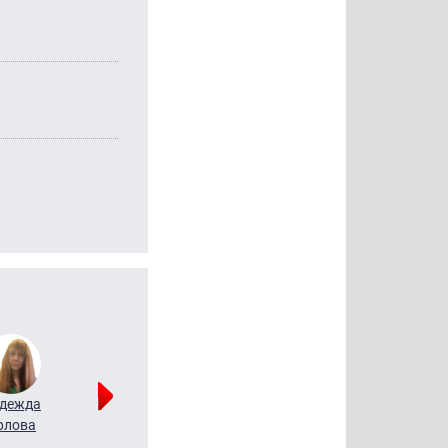
дежда
Мария
Алексей
рлова
Щербаль
Леонтьев