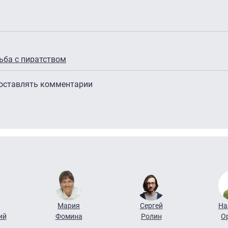
ьба с пиратством
 оставлять комментарии
Мария
Сергей
На
ий
Фомина
Ролин
О