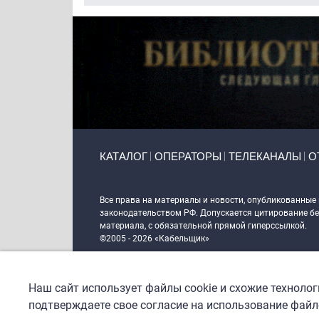
Primary links
КАТАЛОГ
ОПЕРАТОРЫ
ТЕЛЕКАНАЛЫ
О
Token Block
Все права на материалы и новости, опубликованные
законодательством РФ. Допускается цитирование без
материала, с обязательной прямой гиперссылкой.
©2005 - 2026 «Кабельщик»
Политика сайта "Кабельщик" (интернет-адреса
www.c
пользователей сети интернет
Наш сайт использует файлы cookie и схожие техноло
DrupalCoder — поддержка сайта c 2017 года
подтверждаете свое согласие на использование файло