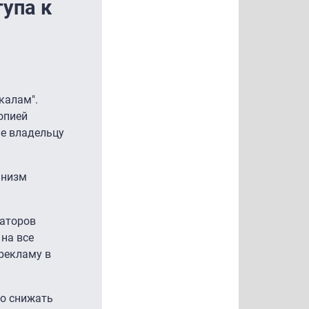
упа к
калам".
опией
ие владельцу
анизм
раторов
 на все
рекламу в
мо снижать