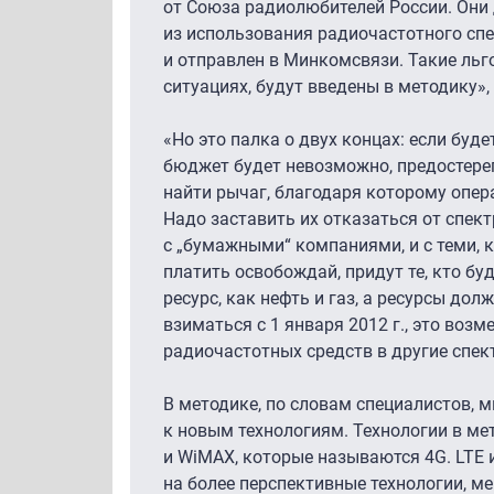
от Союза радиолюбителей России. Они 
из использования радиочастотного спе
и отправлен в Минкомсвязи. Такие льг
ситуациях, будут введены в методику»,
«Но это палка о двух концах: если буд
бюджет будет невозможно, предостерег
найти рычаг, благодаря которому опе
Надо заставить их отказаться от спект
с „бумажными“ компаниями, и с теми, 
платить освобождай, придут те, кто бу
ресурс, как нефть и газ, а ресурсы до
взиматься с 1 января 2012 г., это воз
радиочастотных средств в другие спек
В методике, по словам специалистов,
к новым технологиям. Технологии в ме
и WiMAX, которые называются 4G. LTE и
на более перспективные технологии, ме