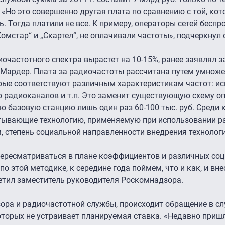
 «Но это совершенно другая плата по сравнению с той, кот
ь. Тогда платили не все. К примеру, операторы сетей беспр
омстар“ и „Скартел“, не оплачивали частоты», подчеркнул 
диочастотного спектра вырастет на
10-15%,
ранее заявлял 
Мардер. Плата за радиочастоты рассчитана путем умнож
рые соответствуют различным характеристикам частот: и
во радиоканалов и т.п. Это заменит существующую схему оп
ую базовую станцию лишь один раз
60-100 тыс.
руб. Среди 
тывающие технологию, применяемую при использовании р
м, степень социальной направленности внедрения технологи
 пересматриваться в плане коэффициентов и различных со
о этой методике, к середине года поймем, что и как, и вн
метил заместитель руководителя Роскомнадзора.
ора и радиочастотной службы, происходит обращение в с
оторых не устраивает планируемая ставка. «Недавно при