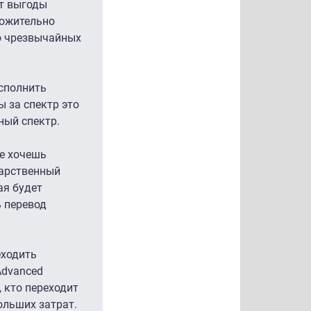
ют выгоды
ложительно
 о чрезвычайных
исполнить
ы за спектр это
ный спектр.
Не хочешь
дарственный
ая будет
ь перевод
еходить
Advanced
, кто переходит
ольших затрат.