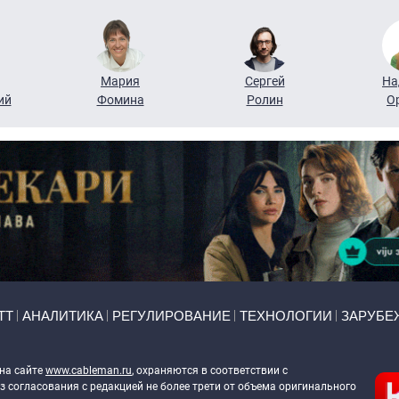
Мария
Сергей
На
ий
Фомина
Ролин
О
ТТ
АНАЛИТИКА
РЕГУЛИРОВАНИЕ
ТЕХНОЛОГИИ
ЗАРУБЕ
 на сайте
www.cableman.ru
, охраняются в соответствии с
 согласования с редакцией не более трети от объема оригинального