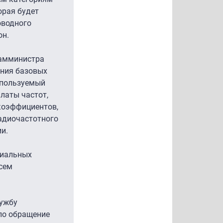
орая будет
оводного
он.
замминистра
ения базовых
спользуемый
латы частот,
коэффициентов,
адиочастотного
и.
циальных
есем
лужбу
шло обращение