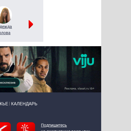
дежда
Мария
Алексей
рлова
Щербаль
Леонтьев
ЖЬЕ
КАЛЕНДАРЬ
Подпишитесь