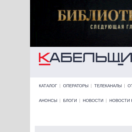
Перейти к основному содержанию
Primary links
КАТАЛОГ
ОПЕРАТОРЫ
ТЕЛЕКАНАЛЫ
О
Primary links bottom
АНОНСЫ
БЛОГИ
НОВОСТИ
НОВОСТИ 