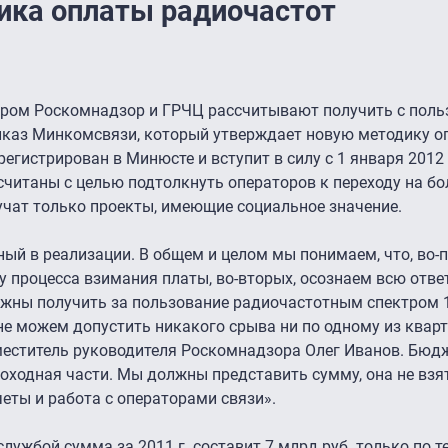
ика оплаты радиочастот
ром Роскомнадзор и ГРЧЦ рассчитывают получить с поль
Приказ Минкомсвязи, который утверждает новую методику 
регистрирован в Минюсте и вступит в силу с 1 января 2012 
читаны с целью подтолкнуть операторов к переходу на бо
учат только проекты, имеющие социальное значение.
ный в реализации. В общем и целом мы понимаем, что, во-
 процесса взимания платы, во-вторых, осознаем всю отве
ны получить за пользование радиочастотным спектром 1
ы не можем допустить никакого срыва ни по одному из кварт
аместитель руководителя Роскомнадзора Олег Иванов. Бюд
оходная части. Мы должны представить сумму, она не взят
еты и работа с операторами связи».
лужбой сумма за 2011 г. составит 7 млрд руб. только по 