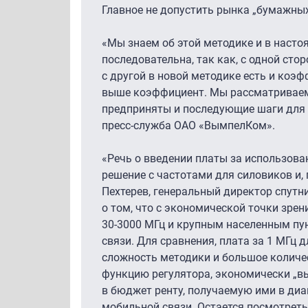
Главное не допустить рынка „бумажных
«Мы знаем об этой методике и в насто
последовательна, так как, с одной ст
с другой в новой методике есть и коэ
выше коэффициент. Мы рассматриваем 
предприняты и последующие шаги для
пресс-служба ОАО «ВымпелКом».
«Речь о введении платы за использова
решение с частотами для силовиков и, 
Пехтерев, генеральный директор спутн
о том, что с экономической точки зр
30-3000 МГц
и крупным населенным пун
связи. Для сравнения, плата за 1 МГц 
сложность методики и большое колич
функцию регулятора, экономически „в
в бюджет ренту, получаемую ими в ди
мобильной связи. Остается посмотреть