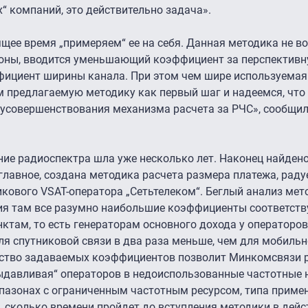
“ компаний, это действительно задача».
ящее время „примеряем“ ее на себя. Данная методика не в
ороны, вводится уменьшающий коэффициент за перспективн
ффициент ширины канала. При этом чем шире используемая
предлагаемую методику как первый шаг и надеемся, что
 усовершенствования механизма расчета за РЧС», сообщ
ние радиоспектра шла уже несколько лет. Наконец найден
главное, создана методика расчета размера платежа, раду
икового VSAT-оператора „Сетьтелеком“. Беглый анализ мет
ения там все разумно наибольшие коэффициенты соответст
ктам, то есть генераторам основного дохода у операторо
для спутниковой связи в два раза меньше, чем для мобильн
ество задаваемых коэффициентов позволит Минкомсвязи 
ыдавливая“ операторов в недоиспользованные частотные 
апазонах с ограниченным частотным ресурсом, типа приме
, сколько времени пройдет до вступления методики в дейс