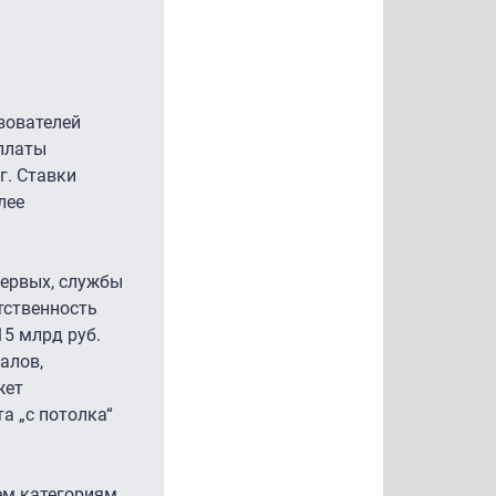
зователей
оплаты
г. Ставки
лее
первых, службы
тственность
5 млрд руб.
алов,
жет
а „с потолка“
тем категориям