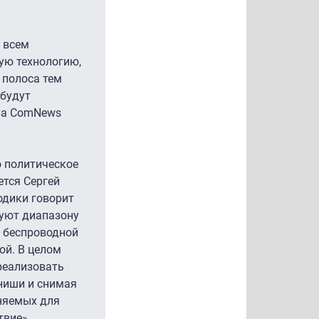
о всем
ую технологию,
 полоса тем
 будут
ила ComNews
о политическое
ется Сергей
одики говорит
вуют диапазону
в беспроводной
ой. В целом
реализовать
ниши и снимая
няемых для
твие».