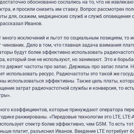
достаточно обоснованно сослались на то, что не извлека
ктра, и просили снизить им ставку. Вопрос рассмотрен по
оты для, скажем, медицинских служб и служб оповещения
 рассказал Иванов.
ет много исключений и льгот по социальным позициям, то 
 чиновник. Дело в том, что главная задача взимания плат
раторы будут более эффективно использовать радиочастот
ра, который они не используют, но занимают. Это и борьба
кто держит частоты про запас. Держишь про запас плати. 
дет использовать ресурс. Радиочастоты это такой же госу
лжны использоваться эффективны. Также цель платы, котор
мещение затрат радиочастотной службы и конверсия, то ест
тры».
 много коэффициентов, которые принуждают оператора пер
тодике ранжированы. «Передовые технологии это LTE, LTE-
спользует спектр более эффективно, чем GSM. То есть тот
ньше платит, разъяснил Иванов. Введение LTE потребует б