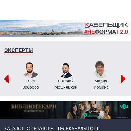
ЭКСПЕРТЫ
рий
Олег
Евгений
Мария
н
Зиборов
Мошняцкий
Фомина
Primary links
КАТАЛОГ
ОПЕРАТОРЫ
ТЕЛЕКАНАЛЫ
ОТТ