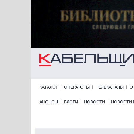
Перейти к основному содержанию
Primary links
КАТАЛОГ
ОПЕРАТОРЫ
ТЕЛЕКАНАЛЫ
О
Primary links bottom
АНОНСЫ
БЛОГИ
НОВОСТИ
НОВОСТИ 