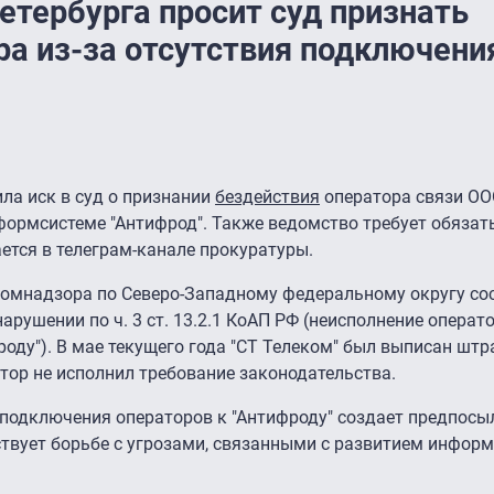
етербурга просит суд признать
ра из-за отсутствия подключени
ла иск в суд о признании
бездействия
оператора связи ООО
формсистеме "Антифрод". Также ведомство требует обяза
ется в телеграм-канале прокуратуры.
скомнадзора по Северо-Западному федеральному округу со
рушении по ч. 3 ст. 13.2.1 КоАП РФ (неисполнение операт
оду"). В мае текущего года "СТ Телеком" был выписан штра
атор не исполнил требование законодательства.
е подключения операторов к "Антифроду" создает предпосы
ствует борьбе с угрозами, связанными с развитием инфор