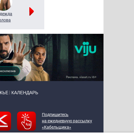
дежда
Мария
Алексей
рлова
Щербаль
Леонтьев
ЖЬЕ
КАЛЕНДАРЬ
Подпишитесь
на ежедневную рассылку
«Кабельщика»