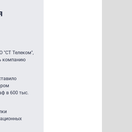
я
 "СТ Телеком",
ть компанию
ставило
ором
ф в 600 тыс.
лки
мационных