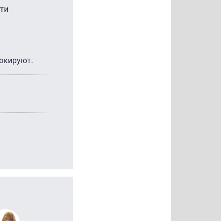
сти
локируют.