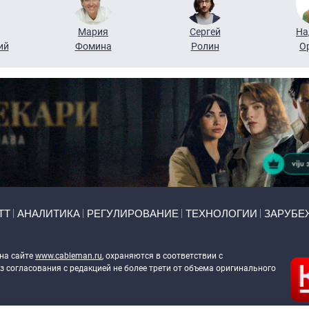
Мария
Сергей
На
ий
Фомина
Ролин
О
ТТ
АНАЛИТИКА
РЕГУЛИРОВАНИЕ
ТЕХНОЛОГИИ
ЗАРУБЕ
 на сайте
www.cableman.ru
, охраняются в соответствии с
 согласования с редакцией не более трети от объема оригинального