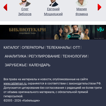
рий
Олег
Евгений
Мария
н
Зиборов
Мошняцкий
Фомина
Primary links
КАТАЛОГ
ОПЕРАТОРЫ
ТЕЛЕКАНАЛЫ
ОТТ
АНАЛИТИКА
РЕГУЛИРОВАНИЕ
ТЕХНОЛОГИИ
ЗАРУБЕЖЬЕ
КАЛЕНДАРЬ
Token Block
Все права на материалы и новости, опубликованные на сайте
www.cableman.ru
, охраняются в соответствии с законодательством РФ.
Допускается цитирование без согласования с редакцией не более трети
от объема оригинального материала, с обязательной прямой
гиперссылкой.
©2005 - 2026 «Кабельщик»