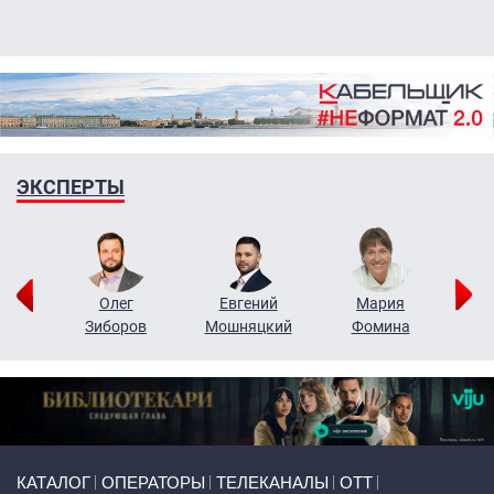
ЭКСПЕРТЫ
рий
Олег
Евгений
Мария
н
Зиборов
Мошняцкий
Фомина
Primary links
КАТАЛОГ
ОПЕРАТОРЫ
ТЕЛЕКАНАЛЫ
ОТТ