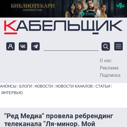
Перейти к основному содержанию
О нас
To
Реклама
Подписка
Primary links bottom
АНОНСЫ
БЛОГИ
НОВОСТИ
НОВОСТИ КАНАЛОВ
СТАТЬИ
ИНТЕРВЬЮ
"Ред Медиа" провела ребрендинг
телеканала "Ля-минор. Мой