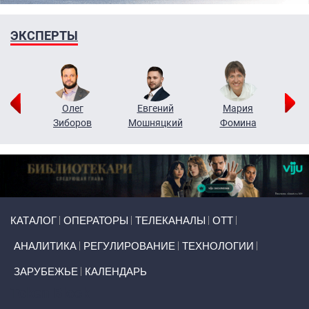
ЭКСПЕРТЫ
рий
Олег
Евгений
Мария
н
Зиборов
Мошняцкий
Фомина
Primary links
КАТАЛОГ
ОПЕРАТОРЫ
ТЕЛЕКАНАЛЫ
ОТТ
АНАЛИТИКА
РЕГУЛИРОВАНИЕ
ТЕХНОЛОГИИ
ЗАРУБЕЖЬЕ
КАЛЕНДАРЬ
Token Block