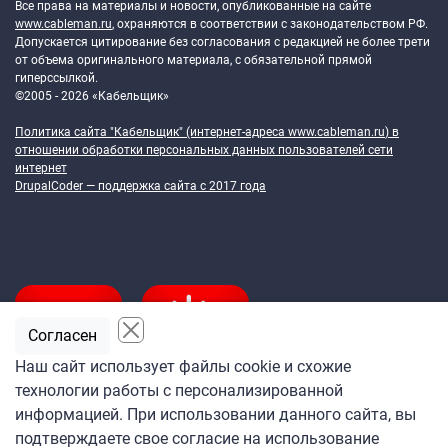
Все права на материалы и новости, опубликованные на сайте
www.cableman.ru
, охраняются в соответствии с законодательством РФ.
Допускается цитирование без согласования с редакцией не более трети
от объема оригинального материала, с обязательной прямой
гиперссылкой.
©2005 - 2026 «Кабельщик»
Политика сайта "Кабельщик" (интернет-адреса
www.cableman.ru
) в
отношении обработки персональных данных пользователей сети
интернет
DrupalCoder — поддержка сайта c 2017 года
Согласен
Наш сайт использует файлы cookie и схожие
технологии работы с персонализированной
Подпишитесь
информацией. При использовании данного сайта, вы
на ежедневную рассылку
подтверждаете свое согласие на использование