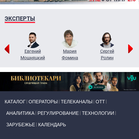
ЭКСПЕРТЫ
ор
Евгений
Мария
Сергей
Н
ко
Мошняцкий
Фомина
Ролин
Primary links
КАТАЛОГ
ОПЕРАТОРЫ
ТЕЛЕКАНАЛЫ
ОТТ
АНАЛИТИКА
РЕГУЛИРОВАНИЕ
ТЕХНОЛОГИИ
ЗАРУБЕЖЬЕ
КАЛЕНДАРЬ
Token Block