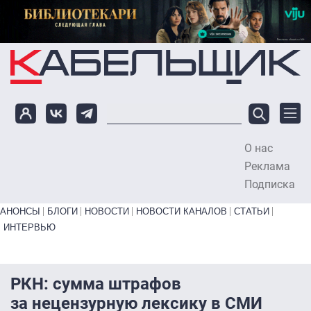
Перейти к основному содержанию
О нас
To
Реклама
Подписка
Primary links bottom
АНОНСЫ
БЛОГИ
НОВОСТИ
НОВОСТИ КАНАЛОВ
СТАТЬИ
ИНТЕРВЬЮ
РКН: сумма штрафов
за нецензурную лексику в СМИ