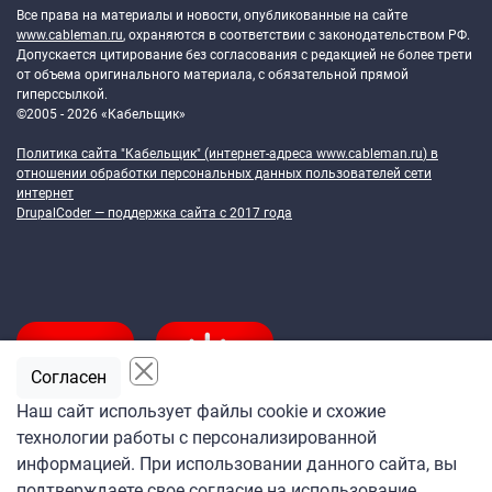
Все права на материалы и новости, опубликованные на сайте
www.cableman.ru
, охраняются в соответствии с законодательством РФ.
Допускается цитирование без согласования с редакцией не более трети
от объема оригинального материала, с обязательной прямой
гиперссылкой.
©2005 - 2026 «Кабельщик»
Политика сайта "Кабельщик" (интернет-адреса
www.cableman.ru
) в
отношении обработки персональных данных пользователей сети
интернет
DrupalCoder — поддержка сайта c 2017 года
Согласен
Наш сайт использует файлы cookie и схожие
технологии работы с персонализированной
Подпишитесь
информацией. При использовании данного сайта, вы
на ежедневную рассылку
подтверждаете свое согласие на использование