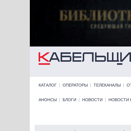
Перейти к основному содержанию
Primary links
КАТАЛОГ
ОПЕРАТОРЫ
ТЕЛЕКАНАЛЫ
О
Primary links bottom
АНОНСЫ
БЛОГИ
НОВОСТИ
НОВОСТИ 