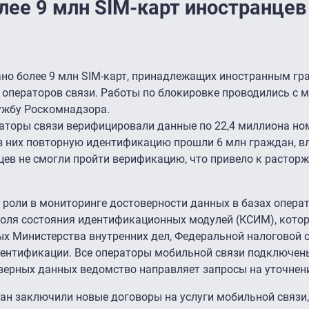
лее 9 млн SIM-карт иностранцев
ано более 9 млн SIM-карт, принадлежащих иностранным гр
 операторов связи. Работы по блокировке проводились с м
ужбу Роскомнадзора.
аторы связи верифицировали данные по 22,4 миллиона но
Из них повторную идентификацию прошли 6 млн граждан, в
цев не смогли пройти верификацию, что привело к растор
роли в мониторинге достоверности данных в базах опера
роля состояния идентификационных модулей (КСИМ), кото
х Министерства внутренних дел, Федеральной налоговой 
тентификации. Все операторы мобильной связи подключены
оверных данных ведомство направляет запросы на уточне
дан заключили новые договоры на услуги мобильной связи,