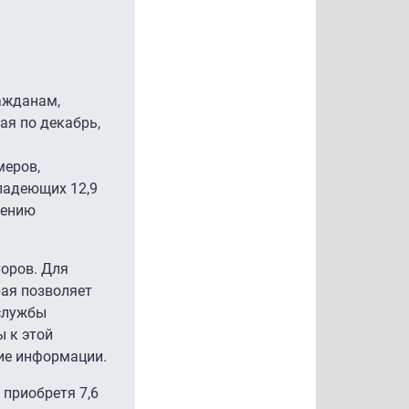
ажданам,
ая по декабрь,
меров,
ладеющих 12,9
жению
торов. Для
рая позволяет
службы
 к этой
ние информации.
 приобретя 7,6