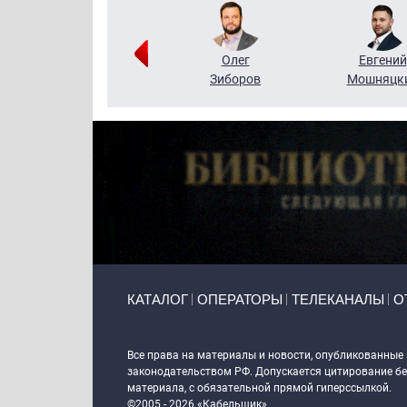
Григорий
Олег
Евгений
Кузин
Зиборов
Мошняцк
Primary links
КАТАЛОГ
ОПЕРАТОРЫ
ТЕЛЕКАНАЛЫ
О
Token Block
Все права на материалы и новости, опубликованные
законодательством РФ. Допускается цитирование без
материала, с обязательной прямой гиперссылкой.
©2005 - 2026 «Кабельщик»