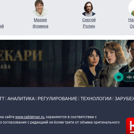
Мария
Сергей
На
ий
Фомина
Ролин
О
ТТ
АНАЛИТИКА
РЕГУЛИРОВАНИЕ
ТЕХНОЛОГИИ
ЗАРУБЕ
 на сайте
www.cableman.ru
, охраняются в соответствии с
 согласования с редакцией не более трети от объема оригинального