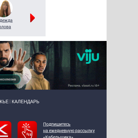
дежда
Мария
Алексей
рлова
Щербаль
Леонтьев
ЖЬЕ
КАЛЕНДАРЬ
Подпишитесь
на ежедневную рассылку
«Кабельщика»