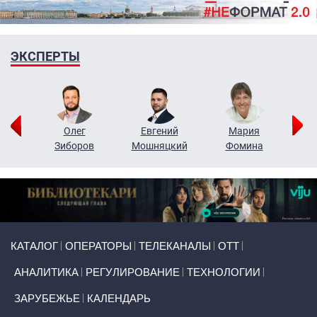
ЭКСПЕРТЫ
рий
Олег
Евгений
Мария
н
Зиборов
Мошняцкий
Фомина
Primary links
КАТАЛОГ
ОПЕРАТОРЫ
ТЕЛЕКАНАЛЫ
ОТТ
АНАЛИТИКА
РЕГУЛИРОВАНИЕ
ТЕХНОЛОГИИ
ЗАРУБЕЖЬЕ
КАЛЕНДАРЬ