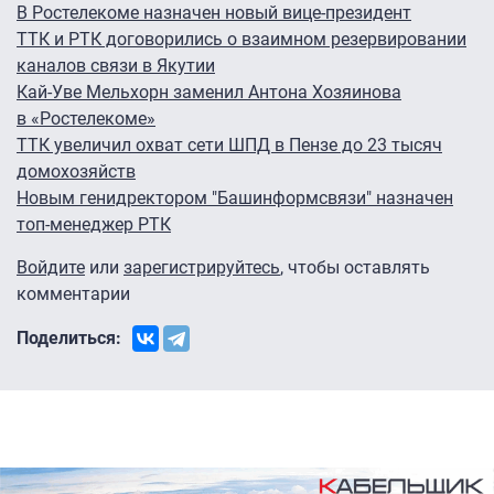
В Ростелекоме назначен новый вице-президент
ТТК и РТК договорились о взаимном резервировании
каналов связи в Якутии
Кай-Уве Мельхорн заменил Антона Хозяинова
в «Ростелекоме»
ТТК увеличил охват сети ШПД в Пензе до 23 тысяч
домохозяйств
Новым генидректором "Башинформсвязи" назначен
топ-менеджер РТК
Войдите
или
зарегистрируйтесь
, чтобы оставлять
комментарии
Поделиться: