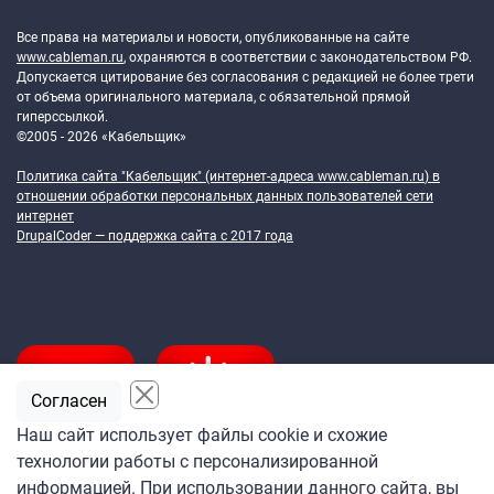
Token Block
Все права на материалы и новости, опубликованные на сайте
www.cableman.ru
, охраняются в соответствии с законодательством РФ.
Допускается цитирование без согласования с редакцией не более трети
от объема оригинального материала, с обязательной прямой
гиперссылкой.
©2005 - 2026 «Кабельщик»
Политика сайта "Кабельщик" (интернет-адреса
www.cableman.ru
) в
отношении обработки персональных данных пользователей сети
интернет
DrupalCoder — поддержка сайта c 2017 года
Согласен
Наш сайт использует файлы cookie и схожие
технологии работы с персонализированной
Подпишитесь
информацией. При использовании данного сайта, вы