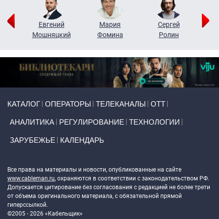
ор
Евгений
Мария
Сергей
Н
ко
Мошняцкий
Фомина
Ролин
Primary links
КАТАЛОГ
ОПЕРАТОРЫ
ТЕЛЕКАНАЛЫ
ОТТ
АНАЛИТИКА
РЕГУЛИРОВАНИЕ
ТЕХНОЛОГИИ
ЗАРУБЕЖЬЕ
КАЛЕНДАРЬ
Token Block
Все права на материалы и новости, опубликованные на сайте
www.cableman.ru
, охраняются в соответствии с законодательством РФ.
Допускается цитирование без согласования с редакцией не более трети
от объема оригинального материала, с обязательной прямой
гиперссылкой.
©2005 - 2026 «Кабельщик»