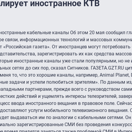
лирует иностранное КТВ
ностранные кабельные каналы Об этом 20 мая сообщил гл
ре связи, информационных технологий и массовых коммун
т «Российская газета». От иностранцев могут потребоват
дставительства, зарегистрировать их как средства масс
оторые иностранные каналы уже стали популярными, но не
ьных сетях до сих пор, сказал Ситников. ГАЗЕТА.GZT.RU ци
ня то, что это хорошие каналы, например, Animal Planet, D
ые задачи и успели полюбиться зрителям». По данным из
западными партнерами, прежде всего с руководством сами
естких действий и ущемлять интересы телезрителей, завер
цесс ввода иностранного вещания в правовое поле. Сейчас
едоставляют услуги мобильного телевизионного вещания. 
 будет выдаваться им по аналогии с кабельными сетями. Он
циально зарегистрированные СМИ без проведения конкурсо
е время придется заняться также проблемой СМИ в Интерн