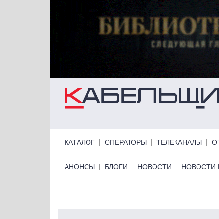
Перейти к основному содержанию
Primary links
КАТАЛОГ
ОПЕРАТОРЫ
ТЕЛЕКАНАЛЫ
О
Primary links bottom
АНОНСЫ
БЛОГИ
НОВОСТИ
НОВОСТИ 