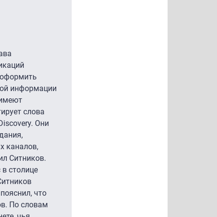
ава
икаций
ь оформить
овой информации
 имеют
тирует слова
iscovery. Они
дания,
х каналов,
ил Ситников.
 в столице
Ситников
 пояснил, что
в. По словам
ете, чья