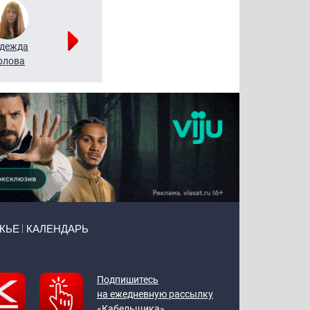
дежда
Мария
Алексей
рлова
Щербаль
Леонтьев
ЖЬЕ
КАЛЕНДАРЬ
Подпишитесь
на ежедневную рассылку
«Кабельщика»