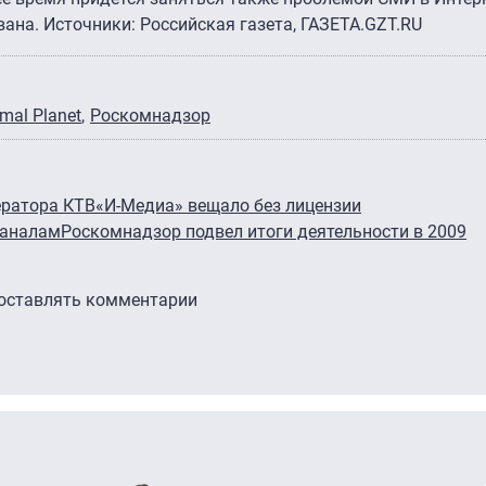
вана. Источники: Российская газета, ГАЗЕТА.GZT.RU
mal Planet
Роскомнадзор
ератора КТВ
«И-Медиа» вещало без лицензии
каналам
Роскомнадзор подвел итоги деятельности в 2009
 оставлять комментарии