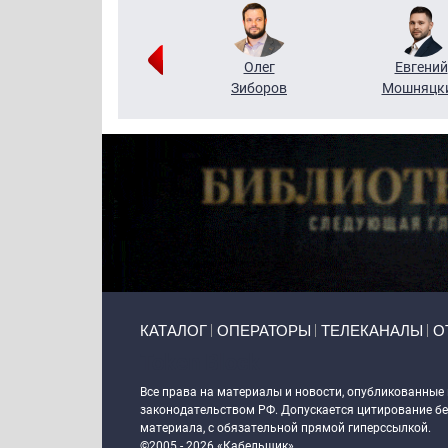
Григорий
Олег
Евгений
Кузин
Зиборов
Мошняцк
Primary links
КАТАЛОГ
ОПЕРАТОРЫ
ТЕЛЕКАНАЛЫ
О
Token Block
Все права на материалы и новости, опубликованные
законодательством РФ. Допускается цитирование без
материала, с обязательной прямой гиперссылкой.
©2005 - 2026 «Кабельщик»