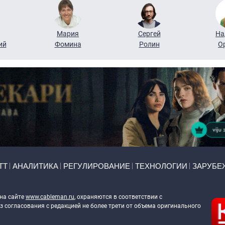
Мария
Сергей
На
ий
Фомина
Ролин
О
ТТ
АНАЛИТИКА
РЕГУЛИРОВАНИЕ
ТЕХНОЛОГИИ
ЗАРУБЕ
 на сайте
www.cableman.ru
, охраняются в соответствии с
 согласования с редакцией не более трети от объема оригинального