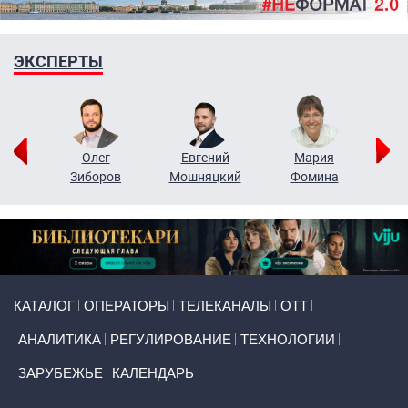
ЭКСПЕРТЫ
рий
Олег
Евгений
Мария
н
Зиборов
Мошняцкий
Фомина
Primary links
КАТАЛОГ
ОПЕРАТОРЫ
ТЕЛЕКАНАЛЫ
ОТТ
АНАЛИТИКА
РЕГУЛИРОВАНИЕ
ТЕХНОЛОГИИ
ЗАРУБЕЖЬЕ
КАЛЕНДАРЬ
Token Block