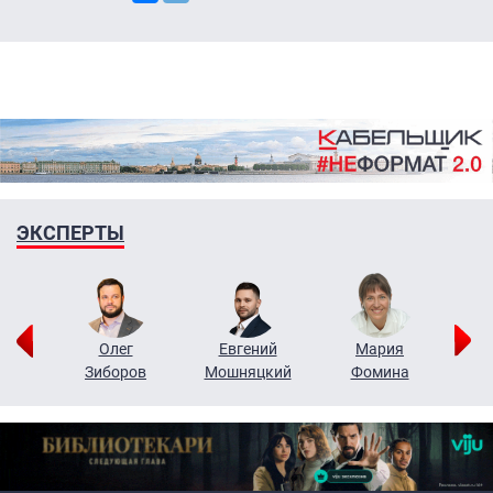
ЭКСПЕРТЫ
рий
Олег
Евгений
Мария
н
Зиборов
Мошняцкий
Фомина