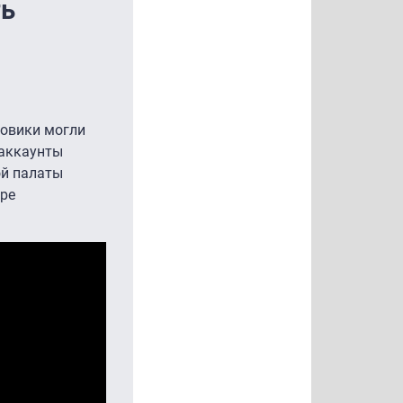
ть
ковики могли
 аккаунты
ой палаты
ере