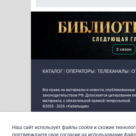
Primary links
КАТАЛОГ
ОПЕРАТОРЫ
ТЕЛЕКАНАЛЫ
О
Token Block
Все права на материалы и новости, опубликованные
законодательством РФ. Допускается цитирование без
материала, с обязательной прямой гиперссылкой.
©2005 - 2026 «Кабельщик»
Политика сайта "Кабельщик" (интернет-адреса
www.c
пользователей сети интернет
Наш сайт использует файлы cookie и схожие техноло
DrupalCoder — поддержка сайта c 2017 года
подтверждаете свое согласие на использование файло