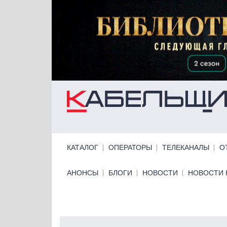
Перейти к основному содержанию
Primary links
КАТАЛОГ
ОПЕРАТОРЫ
ТЕЛЕКАНАЛЫ
О
Primary links bottom
АНОНСЫ
БЛОГИ
НОВОСТИ
НОВОСТИ 