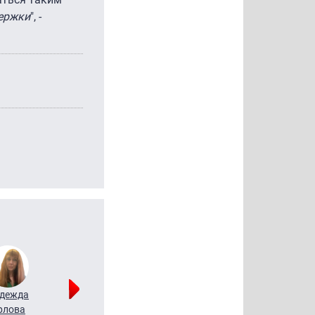
держки
", -
дежда
Мария
Алексей
рлова
Щербаль
Леонтьев