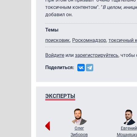
токсичным контентом". "
В целом, иниц
добавил он.
Темы
поисковик
Роскомнадзор
токсичный 
Войдите
или
зарегистрируйтесь
, чтобы
Поделиться:
ЭКСПЕРТЫ
Григорий
Олег
Евгений
Кузин
Зиборов
Мошняцк