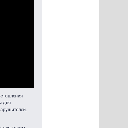
оставления
ы для
нарушителей,
аться таким