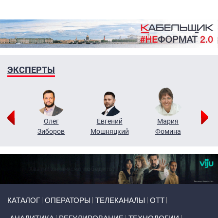
ЭКСПЕРТЫ
рий
Олег
Евгений
Мария
н
Зиборов
Мошняцкий
Фомина
Primary links
КАТАЛОГ
ОПЕРАТОРЫ
ТЕЛЕКАНАЛЫ
ОТТ