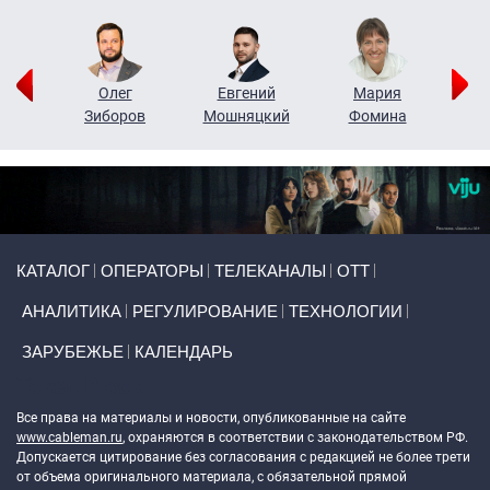
рий
Олег
Евгений
Мария
н
Зиборов
Мошняцкий
Фомина
Primary links
КАТАЛОГ
ОПЕРАТОРЫ
ТЕЛЕКАНАЛЫ
ОТТ
АНАЛИТИКА
РЕГУЛИРОВАНИЕ
ТЕХНОЛОГИИ
ЗАРУБЕЖЬЕ
КАЛЕНДАРЬ
Token Block
Все права на материалы и новости, опубликованные на сайте
www.cableman.ru
, охраняются в соответствии с законодательством РФ.
Допускается цитирование без согласования с редакцией не более трети
от объема оригинального материала, с обязательной прямой