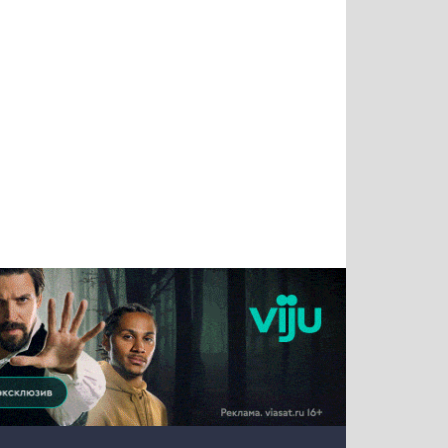
Татьяна
Тимур
Григорий
Олег
Воронова
Чудутов
Кузин
Зиборов