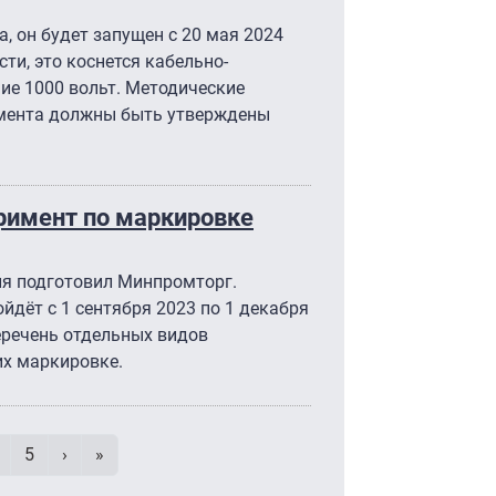
, он будет запущен с 20 мая 2024
сти, это коснется кабельно-
ие 1000 вольт. Методические
мента должны быть утверждены
еримент по маркировке
я подготовил Минпромторг.
ойдёт с 1 сентября 2023 по 1 декабря
еречень отдельных видов
х маркировке.
умерация страниц
ица
age
Page
Следующая страница
Последняя страница
5
›
»