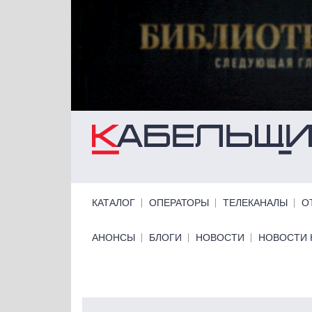
Перейти к основному содержанию
Primary links
КАТАЛОГ
ОПЕРАТОРЫ
ТЕЛЕКАНАЛЫ
О
Primary links bottom
АНОНСЫ
БЛОГИ
НОВОСТИ
НОВОСТИ 