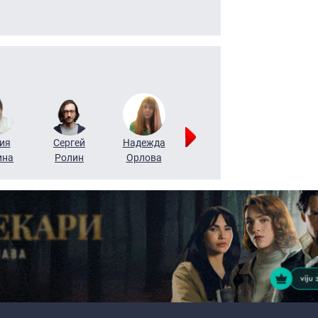
ия
Сергей
Надежда
Мария
Алексей
ина
Ролин
Орлова
Щербаль
Леонтьев