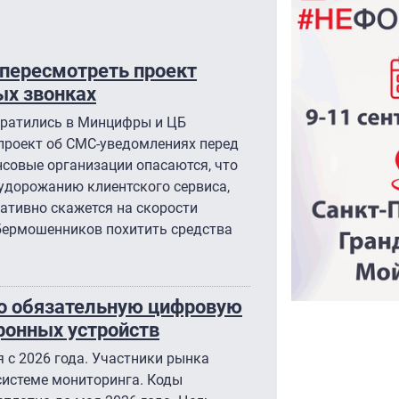
пересмотреть проект
х звонках
братились в Минцифры и ЦБ
 проект об СМС-уведомлениях перед
совые организации опасаются, что
удорожанию клиентского сервиса,
гативно скажется на скорости
бермошенников похитить средства
о обязательную цифровую
ронных устройств
 с 2026 года. Участники рынка
системе мониторинга. Коды