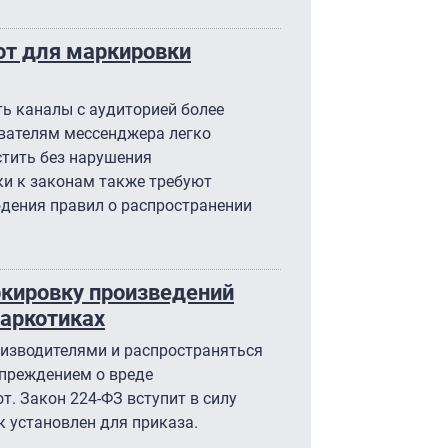
от для маркировки
ть каналы с аудиторией более
ователям мессенджера легко
стить без нарушения
ки к законам также требуют
юдения правил о распространении
кировку произведений
наркотиках
изводителями и распространяться
упреждением о вреде
т. Закон 224-ФЗ вступит в силу
к установлен для приказа.