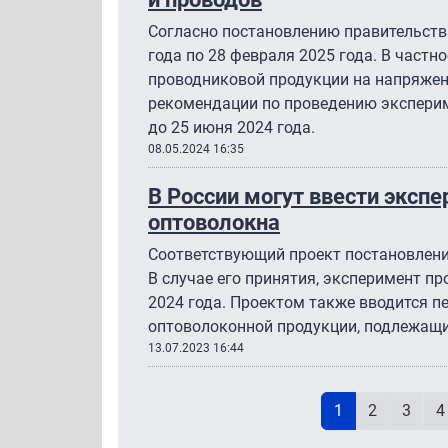
Согласно постановлению правительства
года по 28 февраля 2025 года. В частно
проводниковой продукции на напряжен
рекомендации по проведению экспери
до 25 июня 2024 года.
08.05.2024 16:35
В России могут ввести эксп
оптоволокна
Соответствующий проект постановлени
В случае его принятия, эксперимент пр
2024 года. Проектом также вводится п
оптоволоконной продукции, подлежащи
13.07.2023 16:44
Н
Текущая стран
Page
Page
P
1
2
3
4