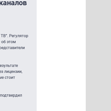
каналов
ТВ”. Регулятор
 об этом
представители
езультате
з лицензии,
ме стоит
 подтвердил