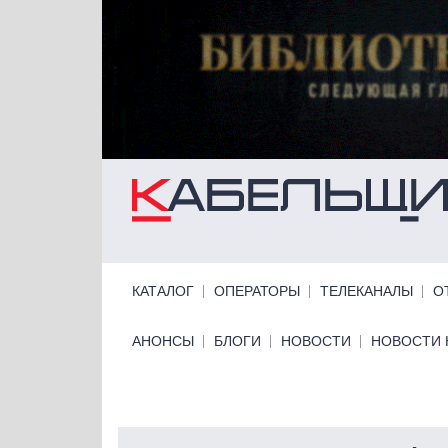
Перейти к основному содержанию
Primary links
КАТАЛОГ
ОПЕРАТОРЫ
ТЕЛЕКАНАЛЫ
О
Primary links bottom
АНОНСЫ
БЛОГИ
НОВОСТИ
НОВОСТИ 