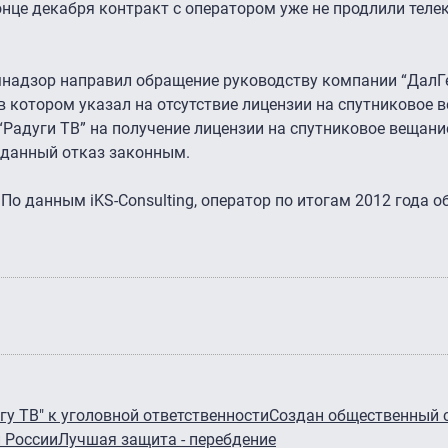
онце декабря контракт с оператором уже не продлили теле
мнадзор направил обращение руководству компании “ДалГ
 котором указал на отсутствие лицензии на спутниковое в
Радуги ТВ” на получение лицензии на спутниковое вещание
 данный отказ законным.
 По данным iKS-Consulting, оператор по итогам 2012 года 
у ТВ" к уголовной ответственности
Создан общественный с
 России
Лучшая защита - перебдение