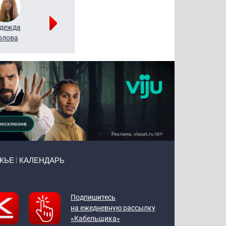
дежда
Мария
Алексей
рлова
Щербаль
Леонтьев
ЖЬЕ
КАЛЕНДАРЬ
Подпишитесь
на ежедневную рассылку
«Кабельщика»