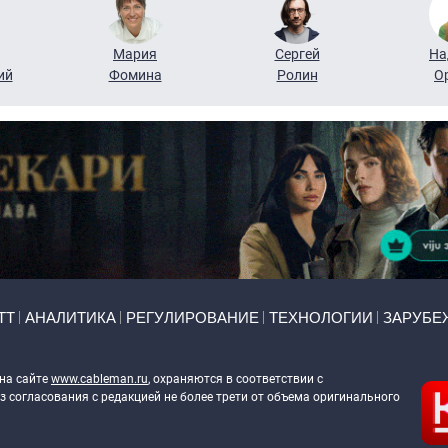
Мария
Сергей
На
ий
Фомина
Ролин
О
ТТ
АНАЛИТИКА
РЕГУЛИРОВАНИЕ
ТЕХНОЛОГИИ
ЗАРУБЕ
 на сайте
www.cableman.ru
, охраняются в соответствии с
 согласования с редакцией не более трети от объема оригинального