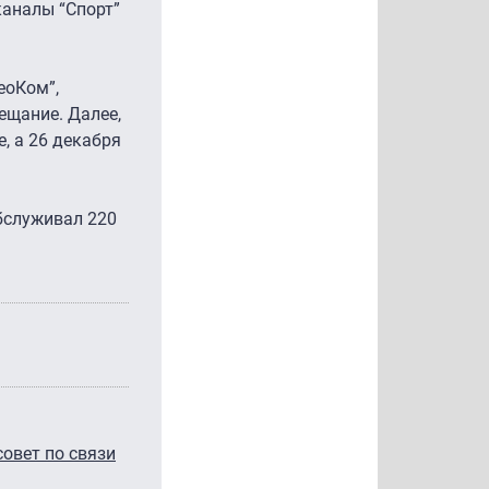
каналы “Спорт”
еоКом”,
ещание. Далее,
, а 26 декабря
обслуживал 220
овет по связи