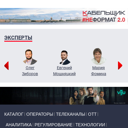
ЭКСПЕРТЫ
рий
Олег
Евгений
Мария
н
Зиборов
Мошняцкий
Фомина
Primary links
КАТАЛОГ
ОПЕРАТОРЫ
ТЕЛЕКАНАЛЫ
ОТТ
АНАЛИТИКА
РЕГУЛИРОВАНИЕ
ТЕХНОЛОГИИ