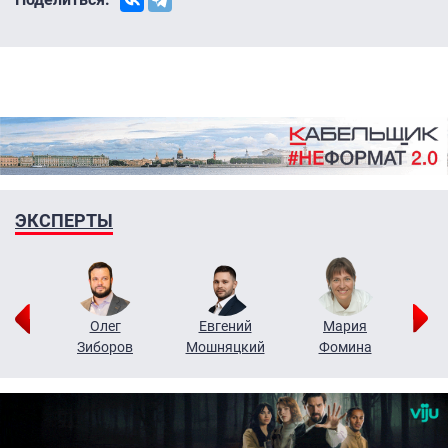
ЭКСПЕРТЫ
рий
Олег
Евгений
Мария
н
Зиборов
Мошняцкий
Фомина