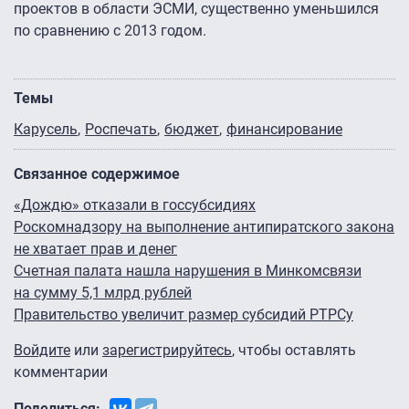
проектов в области ЭСМИ, существенно уменьшился
по сравнению с 2013 годом.
Темы
Карусель
Роспечать
бюджет
финансирование
Связанное содержимое
«Дождю» отказали в госсубсидиях
Роскомнадзору на выполнение антипиратского закона
не хватает прав и денег
Счетная палата нашла нарушения в Минкомсвязи
на сумму 5,1 млрд рублей
Правительство увеличит размер субсидий РТРСу
Войдите
или
зарегистрируйтесь
, чтобы оставлять
комментарии
Поделиться: