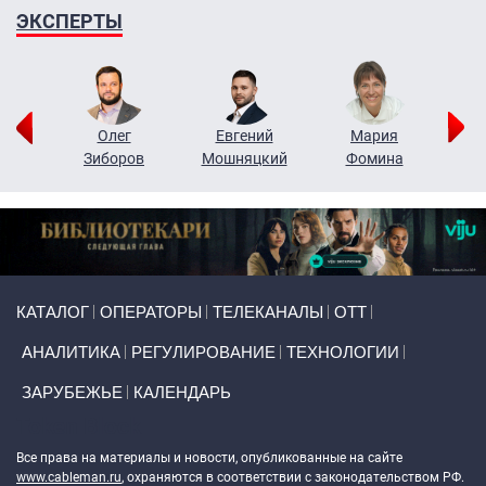
ЭКСПЕРТЫ
рий
Олег
Евгений
Мария
н
Зиборов
Мошняцкий
Фомина
Primary links
КАТАЛОГ
ОПЕРАТОРЫ
ТЕЛЕКАНАЛЫ
ОТТ
АНАЛИТИКА
РЕГУЛИРОВАНИЕ
ТЕХНОЛОГИИ
ЗАРУБЕЖЬЕ
КАЛЕНДАРЬ
Token Block
Все права на материалы и новости, опубликованные на сайте
www.cableman.ru
, охраняются в соответствии с законодательством РФ.