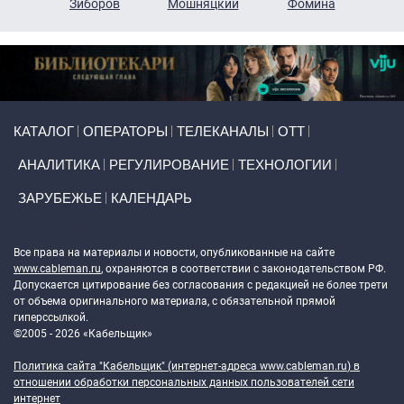
н
Зиборов
Мошняцкий
Фомина
Primary links
КАТАЛОГ
ОПЕРАТОРЫ
ТЕЛЕКАНАЛЫ
ОТТ
АНАЛИТИКА
РЕГУЛИРОВАНИЕ
ТЕХНОЛОГИИ
ЗАРУБЕЖЬЕ
КАЛЕНДАРЬ
Token Block
Все права на материалы и новости, опубликованные на сайте
www.cableman.ru
, охраняются в соответствии с законодательством РФ.
Допускается цитирование без согласования с редакцией не более трети
от объема оригинального материала, с обязательной прямой
гиперссылкой.
©2005 - 2026 «Кабельщик»
Политика сайта "Кабельщик" (интернет-адреса
www.cableman.ru
) в
отношении обработки персональных данных пользователей сети
интернет