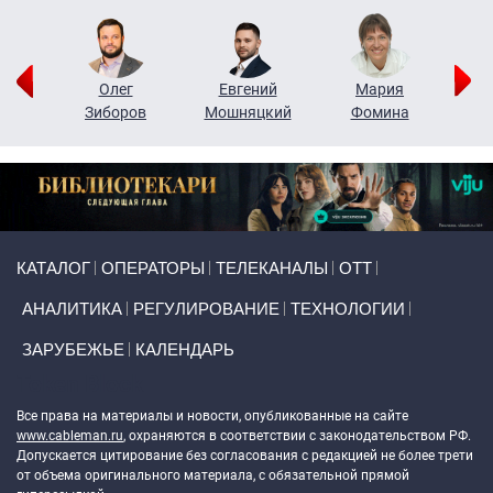
рий
Олег
Евгений
Мария
н
Зиборов
Мошняцкий
Фомина
Primary links
КАТАЛОГ
ОПЕРАТОРЫ
ТЕЛЕКАНАЛЫ
ОТТ
АНАЛИТИКА
РЕГУЛИРОВАНИЕ
ТЕХНОЛОГИИ
ЗАРУБЕЖЬЕ
КАЛЕНДАРЬ
Token Block
Все права на материалы и новости, опубликованные на сайте
www.cableman.ru
, охраняются в соответствии с законодательством РФ.
Допускается цитирование без согласования с редакцией не более трети
от объема оригинального материала, с обязательной прямой