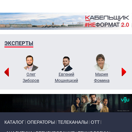
ЭКСПЕРТЫ
рий
Олег
Евгений
Мария
н
Зиборов
Мошняцкий
Фомина
Primary links
КАТАЛОГ
ОПЕРАТОРЫ
ТЕЛЕКАНАЛЫ
ОТТ