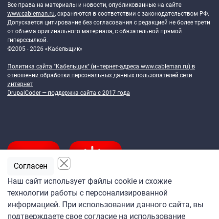
Все права на материалы и новости, опубликованные на сайте
www.cableman.ru
, охраняются в соответствии с законодательством РФ.
Допускается цитирование без согласования с редакцией не более трети
от объема оригинального материала, с обязательной прямой
гиперссылкой.
©2005 - 2026 «Кабельщик»
Политика сайта "Кабельщик" (интернет-адреса
www.cableman.ru
) в
отношении обработки персональных данных пользователей сети
интернет
DrupalCoder — поддержка сайта c 2017 года
Согласен
Наш сайт использует файлы cookie и схожие
технологии работы с персонализированной
Подпишитесь
информацией. При использовании данного сайта, вы
на ежедневную рассылку
подтверждаете свое согласие на использование