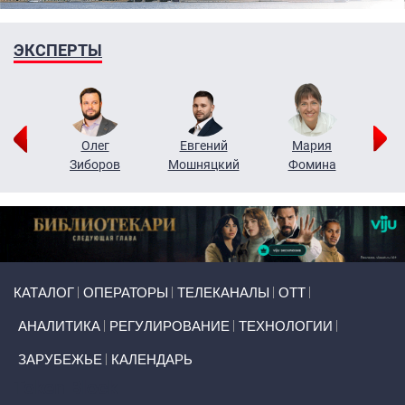
ЭКСПЕРТЫ
рий
Олег
Евгений
Мария
н
Зиборов
Мошняцкий
Фомина
Primary links
КАТАЛОГ
ОПЕРАТОРЫ
ТЕЛЕКАНАЛЫ
ОТТ
АНАЛИТИКА
РЕГУЛИРОВАНИЕ
ТЕХНОЛОГИИ
ЗАРУБЕЖЬЕ
КАЛЕНДАРЬ
Token Block