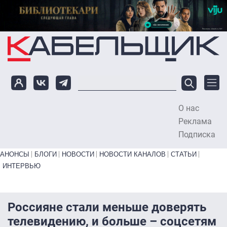
Перейти к основному содержанию
О нас
To
Реклама
Подписка
Primary links bottom
АНОНСЫ
БЛОГИ
НОВОСТИ
НОВОСТИ КАНАЛОВ
СТАТЬИ
ИНТЕРВЬЮ
Россияне стали меньше доверять
телевидению, и больше – соцсетям