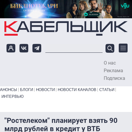
Перейти к основному содержанию
О нас
To
Реклама
Подписка
Primary links bottom
АНОНСЫ
БЛОГИ
НОВОСТИ
НОВОСТИ КАНАЛОВ
СТАТЬИ
ИНТЕРВЬЮ
"Ростелеком" планирует взять 90
млрд рублей в кредит у ВТБ