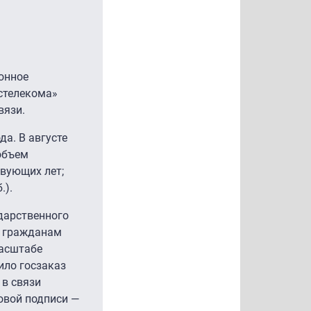
онное
стелекома»
вязи.
а. В августе
объем
твующих лет;
.).
дарственного
и гражданам
масштабе
ило госзаказ
 в связи
овой подписи —