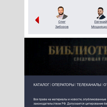
Григорий
Олег
Евгений
Кузин
Зиборов
Мошняцк
Primary links
КАТАЛОГ
ОПЕРАТОРЫ
ТЕЛЕКАНАЛЫ
О
Token Block
Все права на материалы и новости, опубликованные
законодательством РФ. Допускается цитирование без