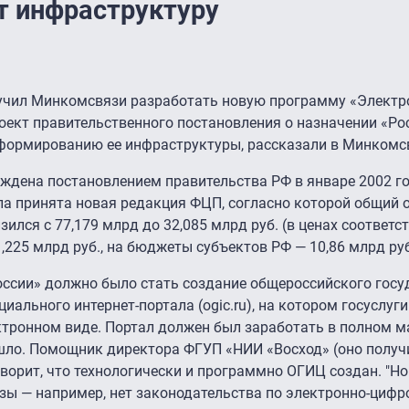
т инфраструктуру
учил Минкомсвязи разработать новую программу «Электр
оект правительственного постановления о назначении «Ро
формированию ее инфраструктуры, рассказали в Минкомс
дена постановлением правительства РФ в январе 2002 год
а принята новая редакция ФЦП, согласно которой общий 
зился с 77,179 млрд до 32,085 млрд руб. (в ценах соответс
225 млрд руб., на бюджеты субъектов РФ — 10,86 млрд руб
оссии» должно было стать создание общероссийского госу
иального интернет-портала (ogic.ru), на котором госуслуг
ктронном виде. Портал должен был заработать в полном 
зошло. Помощник директора ФГУП «НИИ «Восход» (оно получ
ворит, что технологически и программно ОГИЦ создан. "Но
зы — например, нет законодательства по электронно-цифр