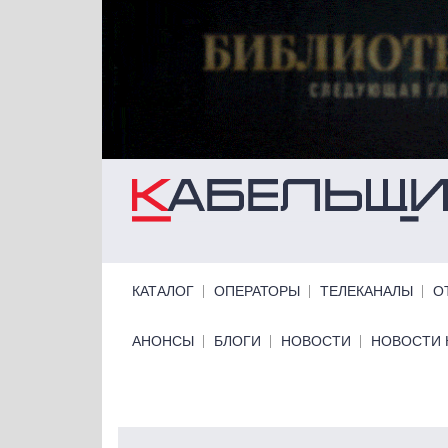
Перейти к основному содержанию
Primary links
КАТАЛОГ
ОПЕРАТОРЫ
ТЕЛЕКАНАЛЫ
О
Primary links bottom
АНОНСЫ
БЛОГИ
НОВОСТИ
НОВОСТИ 