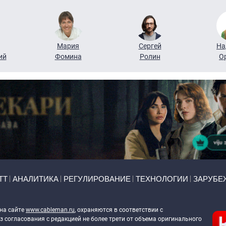
Мария
Сергей
На
ий
Фомина
Ролин
О
ТТ
АНАЛИТИКА
РЕГУЛИРОВАНИЕ
ТЕХНОЛОГИИ
ЗАРУБЕ
 на сайте
www.cableman.ru
, охраняются в соответствии с
 согласования с редакцией не более трети от объема оригинального