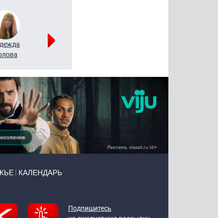
дежда
Мария
Алексей
рлова
Щербаль
Леонтьев
ЖЬЕ
КАЛЕНДАРЬ
Подпишитесь