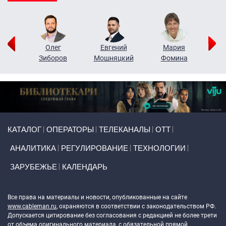
рий
Олег
Евгений
Мария
н
Зиборов
Мошняцкий
Фомина
Primary links
КАТАЛОГ
ОПЕРАТОРЫ
ТЕЛЕКАНАЛЫ
ОТТ
АНАЛИТИКА
РЕГУЛИРОВАНИЕ
ТЕХНОЛОГИИ
ЗАРУБЕЖЬЕ
КАЛЕНДАРЬ
Token Block
Все права на материалы и новости, опубликованные на сайте
www.cableman.ru
, охраняются в соответствии с законодательством РФ.
Допускается цитирование без согласования с редакцией не более трети
от объема оригинального материала, с обязательной прямой