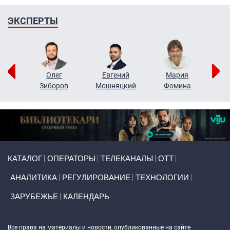
ЭКСПЕРТЫ
рий
Олег
Евгений
Мария
н
Зиборов
Мошняцкий
Фомина
Primary links
КАТАЛОГ
ОПЕРАТОРЫ
ТЕЛЕКАНАЛЫ
ОТТ
АНАЛИТИКА
РЕГУЛИРОВАНИЕ
ТЕХНОЛОГИИ
ЗАРУБЕЖЬЕ
КАЛЕНДАРЬ
Token Block
Все права на материалы и новости, опубликованные на сайте