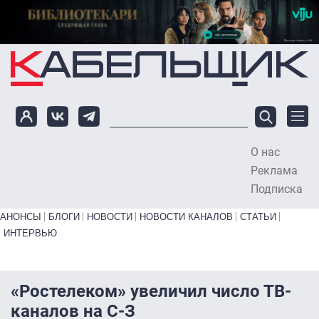
Перейти к основному содержанию
О нас
To
Реклама
Подписка
Primary links bottom
АНОНСЫ
БЛОГИ
НОВОСТИ
НОВОСТИ КАНАЛОВ
СТАТЬИ
ИНТЕРВЬЮ
«Ростелеком» увеличил число ТВ-
каналов на С-З