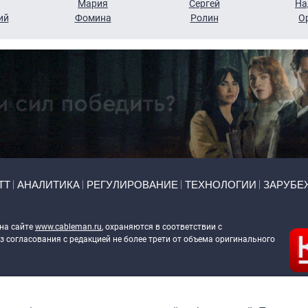
Мария
Сергей
На
ий
Фомина
Ролин
О
ТТ
АНАЛИТИКА
РЕГУЛИРОВАНИЕ
ТЕХНОЛОГИИ
ЗАРУБЕ
 на сайте
www.cableman.ru
, охраняются в соответствии с
 согласования с редакцией не более трети от объема оригинального
ableman.ru
) в отношении обработки персональных данных