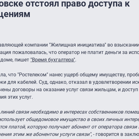
овске отстоял право доступа к
щениям
равляющей компании "Жилищная инициатива" во взыскании
зация пожаловалась, что оператор не платит деньги за ис
 доме, пишет
"Время бухгалтера"
.
а, что "Ростелеком" нанес ущерб общему имуществу, про
ки для кабелей. Суд, однако, отказал в удовлетворении ис
ючены договоры на оказание услуг связи жильцам, и доступ
ия этих услуг.
линий связи необходимо в интересах собственников помещ
спользует общедомовое имущество в своих личных интерес
тся платой, которую получает абонент от оператора связи
ения этим же абонентом услуги связи"
, - говорится в закл