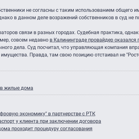
бственники не согласны с таким использованием общего и
днако в данном деле возражений собственников в суд не п
торов связи в разных городах. Судебная практика, однак
имер, совсем недавно
в Калининграде провайдер оказался
чного дела. Суд посчитал, что управляющая компания впр
имущества. Правда, там свою позицию отстаивал не "Рост
 в жилые дома
фровую экономику" в партнерстве с РТК
аспорт у клиента при заключении договора
дома проходит процедуру согласования