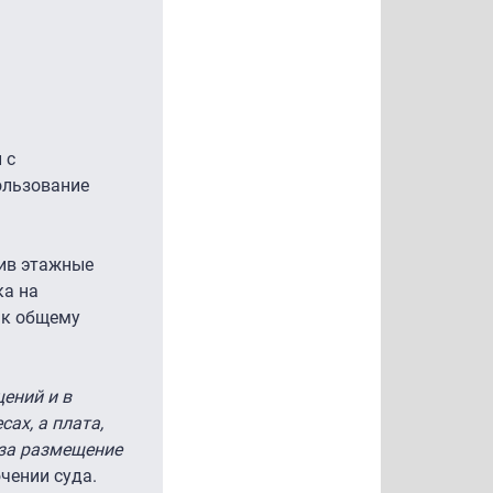
 с
пользование
бив этажные
ка на
 к общему
ений и в
ах, а плата,
 за размещение
ючении суда.