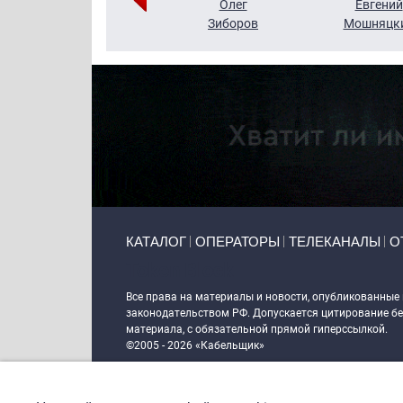
Григорий
Олег
Евгений
Кузин
Зиборов
Мошняцк
Primary links
КАТАЛОГ
ОПЕРАТОРЫ
ТЕЛЕКАНАЛЫ
О
Token Block
Все права на материалы и новости, опубликованные
законодательством РФ. Допускается цитирование без
материала, с обязательной прямой гиперссылкой.
©2005 - 2026 «Кабельщик»
Политика сайта "Кабельщик" (интернет-адреса
www.c
пользователей сети интернет