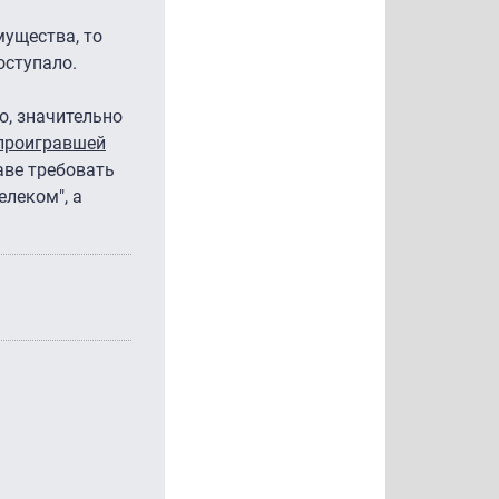
мущества, то
оступало.
о, значительно
 проигравшей
аве требовать
елеком", а