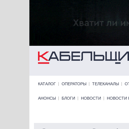
Перейти к основному содержанию
Primary links
КАТАЛОГ
ОПЕРАТОРЫ
ТЕЛЕКАНАЛЫ
О
Primary links bottom
АНОНСЫ
БЛОГИ
НОВОСТИ
НОВОСТИ 