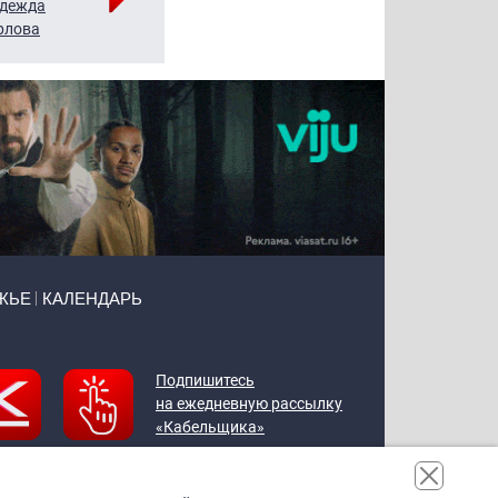
дежда
Мария
Алексей
рлова
Щербаль
Леонтьев
ЖЬЕ
КАЛЕНДАРЬ
Подпишитесь
на ежедневную рассылку
«Кабельщика»