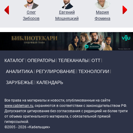
рий
Олег
Евгений
Мария
н
Зиборов
Мошняцкий
Фомина
Primary links
КАТАЛОГ
ОПЕРАТОРЫ
ТЕЛЕКАНАЛЫ
ОТТ
АНАЛИТИКА
РЕГУЛИРОВАНИЕ
ТЕХНОЛОГИИ
ЗАРУБЕЖЬЕ
КАЛЕНДАРЬ
Token Block
Все права на материалы и новости, опубликованные на сайте
www.cableman.ru
, охраняются в соответствии с законодательством РФ.
Допускается цитирование без согласования с редакцией не более трети
от объема оригинального материала, с обязательной прямой
гиперссылкой.
©2005 - 2026 «Кабельщик»