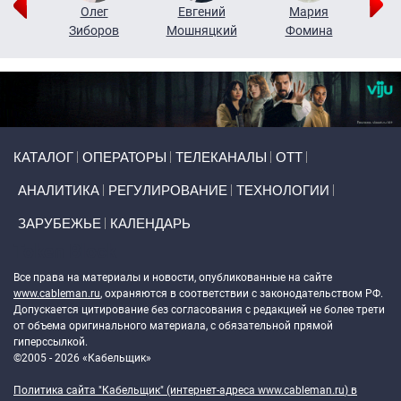
рий
Олег
Евгений
Мария
н
Зиборов
Мошняцкий
Фомина
Primary links
КАТАЛОГ
ОПЕРАТОРЫ
ТЕЛЕКАНАЛЫ
ОТТ
АНАЛИТИКА
РЕГУЛИРОВАНИЕ
ТЕХНОЛОГИИ
ЗАРУБЕЖЬЕ
КАЛЕНДАРЬ
Token Block
Все права на материалы и новости, опубликованные на сайте
www.cableman.ru
, охраняются в соответствии с законодательством РФ.
Допускается цитирование без согласования с редакцией не более трети
от объема оригинального материала, с обязательной прямой
гиперссылкой.
©2005 - 2026 «Кабельщик»
Политика сайта "Кабельщик" (интернет-адреса
www.cableman.ru
) в