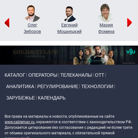
рий
Олег
Евгений
Мария
н
Зиборов
Мошняцкий
Фомина
Primary links
КАТАЛОГ
ОПЕРАТОРЫ
ТЕЛЕКАНАЛЫ
ОТТ
АНАЛИТИКА
РЕГУЛИРОВАНИЕ
ТЕХНОЛОГИИ
ЗАРУБЕЖЬЕ
КАЛЕНДАРЬ
Token Block
Все права на материалы и новости, опубликованные на сайте
www.cableman.ru
, охраняются в соответствии с законодательством РФ.
Допускается цитирование без согласования с редакцией не более трети
от объема оригинального материала, с обязательной прямой