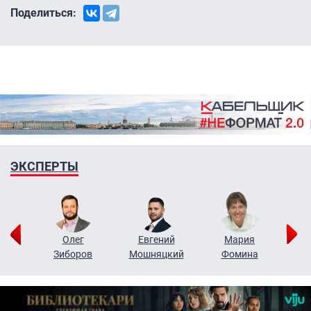
Поделиться:
ЭКСПЕРТЫ
рий
Олег
Евгений
Мария
н
Зиборов
Мошняцкий
Фомина