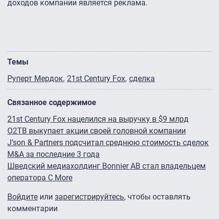
доходов компании является реклама.
Темы
Руперт Мердок
21st Century Fox
сделка
Связанное содержимое
21st Century Fox нацелился на выручку в $9 млрд
О2ТВ выкупает акции своей головной компании
J’son & Partners подсчитал среднюю стоимость сделок
M&A за последние 3 года
Шведский медиахолдинг Bonnier AB стал владельцем
оператора C More
Войдите
или
зарегистрируйтесь
, чтобы оставлять
комментарии