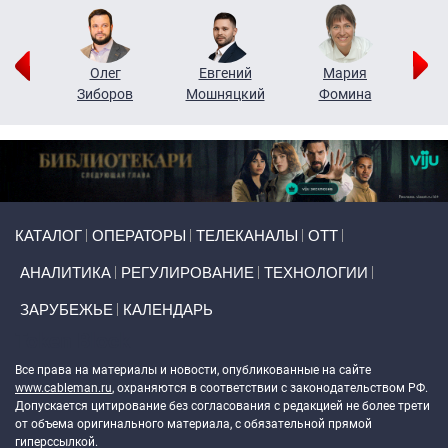
рий
Олег
Евгений
Мария
н
Зиборов
Мошняцкий
Фомина
Primary links
КАТАЛОГ
ОПЕРАТОРЫ
ТЕЛЕКАНАЛЫ
ОТТ
АНАЛИТИКА
РЕГУЛИРОВАНИЕ
ТЕХНОЛОГИИ
ЗАРУБЕЖЬЕ
КАЛЕНДАРЬ
Token Block
Все права на материалы и новости, опубликованные на сайте
www.cableman.ru
, охраняются в соответствии с законодательством РФ.
Допускается цитирование без согласования с редакцией не более трети
от объема оригинального материала, с обязательной прямой
гиперссылкой.