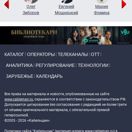
рий
Олег
Евгений
Мария
н
Зиборов
Мошняцкий
Фомина
Primary links
КАТАЛОГ
ОПЕРАТОРЫ
ТЕЛЕКАНАЛЫ
ОТТ
АНАЛИТИКА
РЕГУЛИРОВАНИЕ
ТЕХНОЛОГИИ
ЗАРУБЕЖЬЕ
КАЛЕНДАРЬ
Token Block
Все права на материалы и новости, опубликованные на сайте
www.cableman.ru
, охраняются в соответствии с законодательством РФ.
Допускается цитирование без согласования с редакцией не более трети
от объема оригинального материала, с обязательной прямой
гиперссылкой.
©2005 - 2026 «Кабельщик»
Политика сайта "Кабельщик" (интернет-адреса
www.cableman.ru
) в