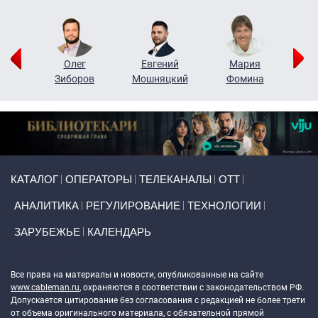
рий
Олег
Евгений
Мария
н
Зиборов
Мошняцкий
Фомина
Primary links
КАТАЛОГ
ОПЕРАТОРЫ
ТЕЛЕКАНАЛЫ
ОТТ
АНАЛИТИКА
РЕГУЛИРОВАНИЕ
ТЕХНОЛОГИИ
ЗАРУБЕЖЬЕ
КАЛЕНДАРЬ
Token Block
Все права на материалы и новости, опубликованные на сайте
www.cableman.ru
, охраняются в соответствии с законодательством РФ.
Допускается цитирование без согласования с редакцией не более трети
от объема оригинального материала, с обязательной прямой