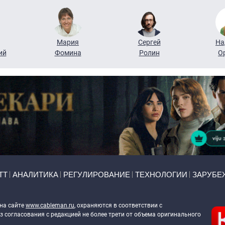
Мария
Сергей
На
ий
Фомина
Ролин
О
ТТ
АНАЛИТИКА
РЕГУЛИРОВАНИЕ
ТЕХНОЛОГИИ
ЗАРУБЕ
 на сайте
www.cableman.ru
, охраняются в соответствии с
 согласования с редакцией не более трети от объема оригинального