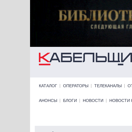
Перейти к основному содержанию
Primary links
КАТАЛОГ
ОПЕРАТОРЫ
ТЕЛЕКАНАЛЫ
О
Primary links bottom
АНОНСЫ
БЛОГИ
НОВОСТИ
НОВОСТИ 