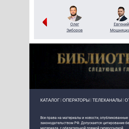
Григорий
Олег
Евгений
Кузин
Зиборов
Мошняцк
Primary links
КАТАЛОГ
ОПЕРАТОРЫ
ТЕЛЕКАНАЛЫ
О
Token Block
Все права на материалы и новости, опубликованные
законодательством РФ. Допускается цитирование без
материала, с обязательной прямой гиперссылкой.