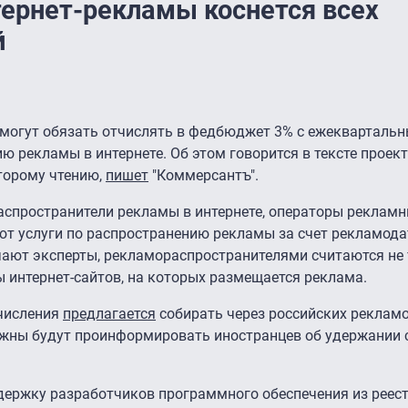
тернет-рекламы коснется всех
й
 могут обязать отчислять в федбюджет 3% с ежеквартальн
ю рекламы в интернете. Об этом говорится в тексте проек
второму чтению,
пишет
"Коммерсантъ".
распространители рекламы в интернете, операторы реклам
т услуги по распространению рекламы за счет рекламодат
ечают эксперты, рекламораспространителями считаются не
ы интернет-сайтов, на которых размещается реклама.
тчисления
предлагается
собирать через российских рекламо
жны будут проинформировать иностранцев об удержании 
держку разработчиков программного обеспечения из реест