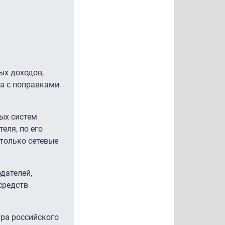
ых доходов,
та с поправками
ных систем
еля, по его
 только сетевые
дателей,
средств
ра российского