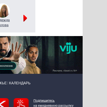
дежда
Мария
Алексей
рлова
Щербаль
Леонтьев
ЖЬЕ
КАЛЕНДАРЬ
Подпишитесь
на ежедневную рассылку