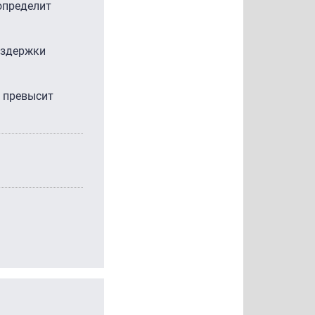
определит
издержки
х превысит