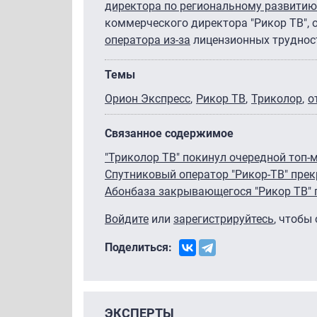
директора по региональному развитию
коммерческого директора "Рикор ТВ", 
оператора
из-за
лицензионных труднос
Темы
Орион Экспресс
Рикор ТВ
Триколор
о
Связанное содержимое
"Триколор ТВ" покинул очередной топ-
Спутниковый оператор "Рикор-ТВ" прек
Абонбаза закрывающегося "Рикор ТВ" п
Войдите
или
зарегистрируйтесь
, чтобы
Поделиться:
ЭКСПЕРТЫ