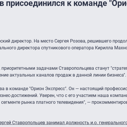
в присоединился к команде "Ори
ский директор. На место Сергея Розова, решившего прод
рального директора спутникового оператора Кирилла Махн
 приоритетными задачами Ставропольцева станут "страте
ение актуальных каналов продаж в данной линии бизнеса".
а в команде "Орион Экспресс". Он — настоящий профессио
знес-достижений. Уверен, что с его участием наша компан
 сегменте рынка платного телевидения", — прокомментиро
ергей Ставропольцев занимал должность и.о. генеральног