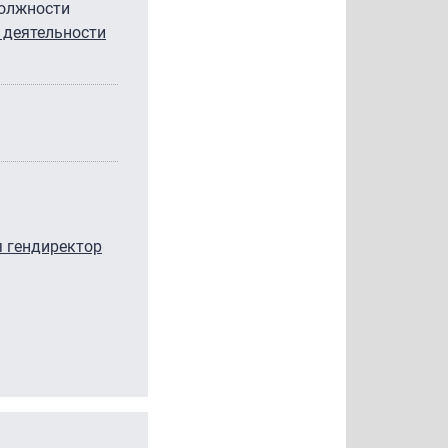
должности
 деятельности
я гендиректор