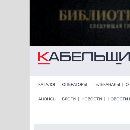
Перейти к основному содержанию
Primary links
КАТАЛОГ
ОПЕРАТОРЫ
ТЕЛЕКАНАЛЫ
О
Primary links bottom
АНОНСЫ
БЛОГИ
НОВОСТИ
НОВОСТИ 