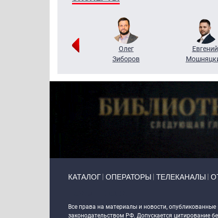
Григорий
Олег
Евгений
Кузин
Зиборов
Мошняцк
Primary links
КАТАЛОГ
ОПЕРАТОРЫ
ТЕЛЕКАНАЛЫ
О
Token Block
Все права на материалы и новости, опубликованные
законодательством РФ. Допускается цитирование без