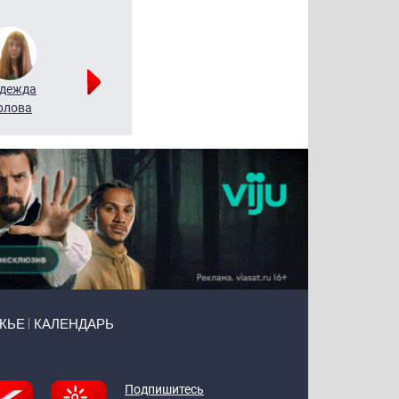
дежда
Мария
Алексей
рлова
Щербаль
Леонтьев
ЖЬЕ
КАЛЕНДАРЬ
Подпишитесь