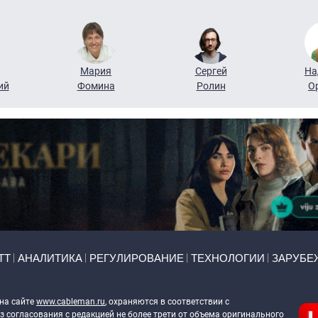
Мария
Сергей
На
ий
Фомина
Ролин
О
ТТ
АНАЛИТИКА
РЕГУЛИРОВАНИЕ
ТЕХНОЛОГИИ
ЗАРУБЕ
 на сайте
www.cableman.ru
, охраняются в соответствии с
 согласования с редакцией не более трети от объема оригинального