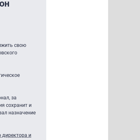
он
олжить свою
овского
гическое
нал, за
ия сохранит и
вал назначение
о директора и