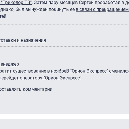
 "Триколор ТВ"
. Затем пару месяцев Сергей проработал в 
однако, был вынужден покинуть ее
в связи с прекращением
тей.
тставки и назначения
менеджер
ратит существование в ноябре
В "Орион Экспресс" сменилс
ерейдет оператору "Орион Экспресс"
 оставлять комментарии