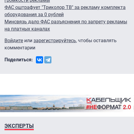
громкости рекламы
ФАС оштрафует "Триколор ТВ" за рекламу комплекта
оборудования за 0 рублей
Минсвязь дало ФАС разъяснения по запрету рекламы
на платных каналах
Войдите
или
зарегистрируйтесь
, чтобы оставлять
комментарии
Поделиться:
ЭКСПЕРТЫ