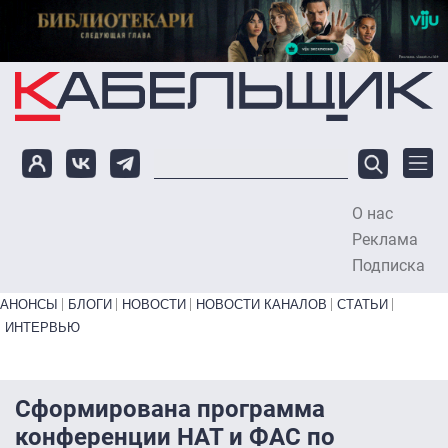
Перейти к основному содержанию
О нас
To
Реклама
Подписка
Primary links bottom
АНОНСЫ
БЛОГИ
НОВОСТИ
НОВОСТИ КАНАЛОВ
СТАТЬИ
ИНТЕРВЬЮ
Сформирована программа
конференции НАТ и ФАС по