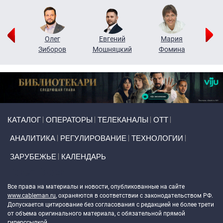
рий
Олег
Евгений
Мария
н
Зиборов
Мошняцкий
Фомина
Primary links
КАТАЛОГ
ОПЕРАТОРЫ
ТЕЛЕКАНАЛЫ
ОТТ
АНАЛИТИКА
РЕГУЛИРОВАНИЕ
ТЕХНОЛОГИИ
ЗАРУБЕЖЬЕ
КАЛЕНДАРЬ
Token Block
Все права на материалы и новости, опубликованные на сайте
www.cableman.ru
, охраняются в соответствии с законодательством РФ.
Допускается цитирование без согласования с редакцией не более трети
от объема оригинального материала, с обязательной прямой
гиперссылкой.