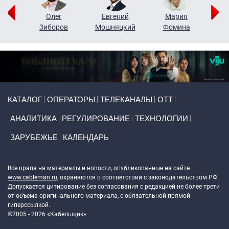
рий
Олег
Евгений
Мария
н
Зиборов
Мошняцкий
Фомина
Primary links
КАТАЛОГ
ОПЕРАТОРЫ
ТЕЛЕКАНАЛЫ
ОТТ
АНАЛИТИКА
РЕГУЛИРОВАНИЕ
ТЕХНОЛОГИИ
ЗАРУБЕЖЬЕ
КАЛЕНДАРЬ
Token Block
Все права на материалы и новости, опубликованные на сайте
www.cableman.ru
, охраняются в соответствии с законодательством РФ.
Допускается цитирование без согласования с редакцией не более трети
от объема оригинального материала, с обязательной прямой
гиперссылкой.
©2005 - 2026 «Кабельщик»