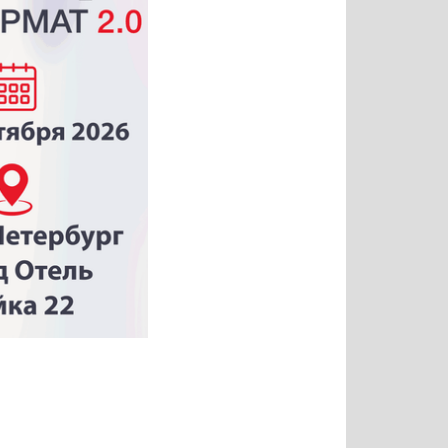
Татьяна
Тимур
Григорий
Олег