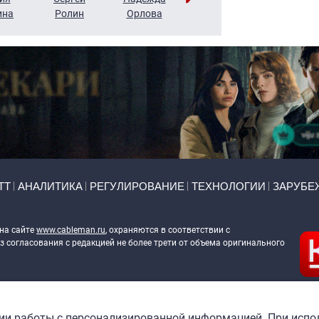
ина
Ролин
Орлова
Щербаль
Леонтьев
ТТ
АНАЛИТИКА
РЕГУЛИРОВАНИЕ
ТЕХНОЛОГИИ
ЗАРУБЕ
 на сайте
www.cableman.ru
, охраняются в соответствии с
 согласования с редакцией не более трети от объема оригинального
ableman.ru
) в отношении обработки персональных данных
гии работы с персонализированной информацией. При испо