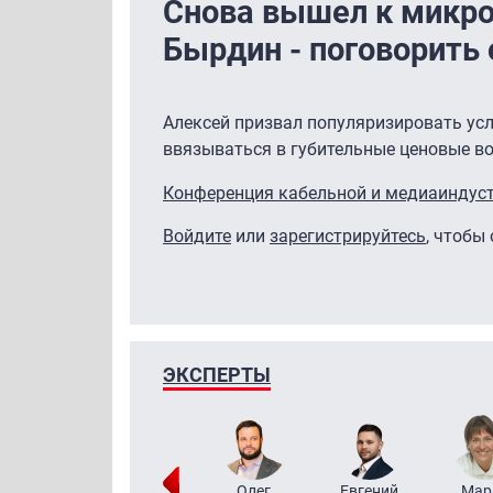
Снова вышел к микр
Бырдин - поговорить
Алексей призвал популяризировать услу
ввязываться в губительные ценовые в
Конференция кабельной и медиаиндус
Войдите
или
зарегистрируйтесь
, чтобы
ЭКСПЕРТЫ
Тимур
Григорий
Олег
Евгений
Мар