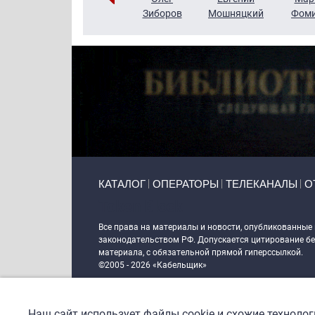
Чудутов
Кузин
Зиборов
Мошняцкий
Фом
Primary links
КАТАЛОГ
ОПЕРАТОРЫ
ТЕЛЕКАНАЛЫ
О
Token Block
Все права на материалы и новости, опубликованные
законодательством РФ. Допускается цитирование без
материала, с обязательной прямой гиперссылкой.
©2005 - 2026 «Кабельщик»
Политика сайта "Кабельщик" (интернет-адреса
www.c
пользователей сети интернет
Наш сайт использует файлы cookie и схожие техноло