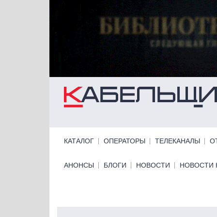
Перейти к основному содержанию
Primary links
КАТАЛОГ
ОПЕРАТОРЫ
ТЕЛЕКАНАЛЫ
О
Primary links bottom
АНОНСЫ
БЛОГИ
НОВОСТИ
НОВОСТИ 