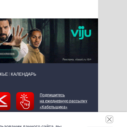
Воронова
Чудутов
Кузин
Зиборов
ЖЬЕ
КАЛЕНДАРЬ
Подпишитесь
на ежедневную рассылку
«Кабельщика»
льзовании данного сайта, вы