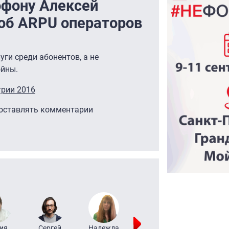
офону Алексей
 об ARPU операторов
ги среди абонентов, а не
ойны.
трии 2016
 оставлять комментарии
ия
Сергей
Надежда
Мария
Алексей