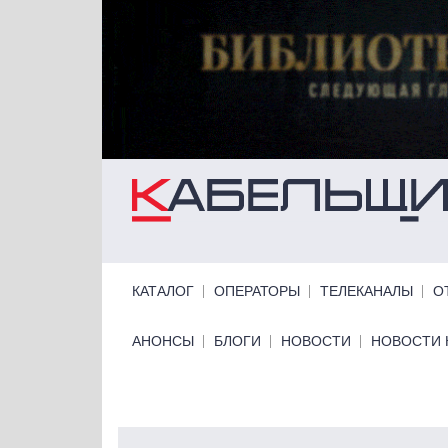
Перейти к основному содержанию
Primary links
КАТАЛОГ
ОПЕРАТОРЫ
ТЕЛЕКАНАЛЫ
О
Primary links bottom
АНОНСЫ
БЛОГИ
НОВОСТИ
НОВОСТИ 