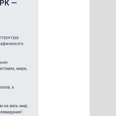
ТРК —
структуру
рафического
льно-
ствиях, мире,
алов, а
 на весь мир,
левидения".