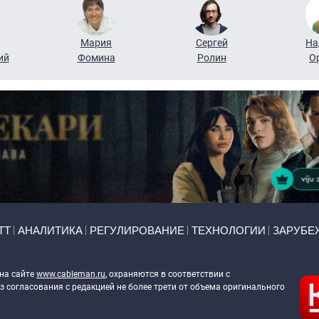
Мария
Сергей
На
ий
Фомина
Ролин
О
ТТ
АНАЛИТИКА
РЕГУЛИРОВАНИЕ
ТЕХНОЛОГИИ
ЗАРУБЕ
 на сайте
www.cableman.ru
, охраняются в соответствии с
 согласования с редакцией не более трети от объема оригинального