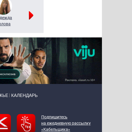
дежда
Мария
Алексей
рлова
Щербаль
Леонтьев
ЖЬЕ
КАЛЕНДАРЬ
Подпишитесь
на ежедневную рассылку
«Кабельщика»