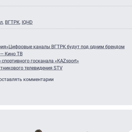
ал
ВГТРК
IQHD
рия»
Цифровые каналы ВГТРК будут под одним брендом
— Кино ТВ
 спортивного госканала «KAZsport»
тникового телевидения STV
 оставлять комментарии