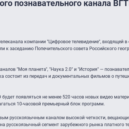
вого познавательного канала ВГ
телеканала компании "Цифровое телевидение", входящей в 
ли к заседанию Попечительского совета Российского геог
налов "Моя планета", "Наука 2.0″ и "История" — познавате
ка состоит из передач и документальных фильмов о путеше
 будет появляться не менее 520 часов новых видео матери
агаться 10-часовой премьерный блок программ.
ервым русскоязычным каналом высокой четкости, вещающим
на русскоязычный сегмент зарубежного рынка платного те