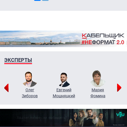
ЭКСПЕРТЫ
рий
Олег
Евгений
Мария
н
Зиборов
Мошняцкий
Фомина