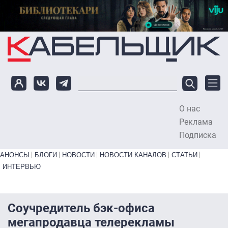
Перейти к основному содержанию
О нас
To
Реклама
Подписка
Primary links bottom
АНОНСЫ
БЛОГИ
НОВОСТИ
НОВОСТИ КАНАЛОВ
СТАТЬИ
ИНТЕРВЬЮ
Соучредитель бэк-офиса
мегапродавца телерекламы