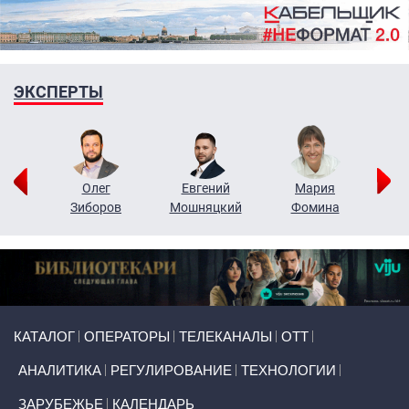
ЭКСПЕРТЫ
рий
Олег
Евгений
Мария
н
Зиборов
Мошняцкий
Фомина
Primary links
КАТАЛОГ
ОПЕРАТОРЫ
ТЕЛЕКАНАЛЫ
ОТТ
АНАЛИТИКА
РЕГУЛИРОВАНИЕ
ТЕХНОЛОГИИ
ЗАРУБЕЖЬЕ
КАЛЕНДАРЬ