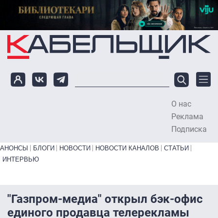
Перейти к основному содержанию
О нас
To
Реклама
Подписка
Primary links bottom
АНОНСЫ
БЛОГИ
НОВОСТИ
НОВОСТИ КАНАЛОВ
СТАТЬИ
ИНТЕРВЬЮ
"Газпром-медиа" открыл бэк-офис
единого продавца телерекламы