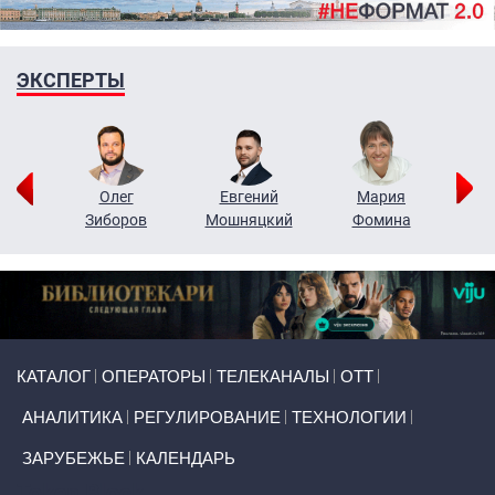
ЭКСПЕРТЫ
рий
Олег
Евгений
Мария
н
Зиборов
Мошняцкий
Фомина
Primary links
КАТАЛОГ
ОПЕРАТОРЫ
ТЕЛЕКАНАЛЫ
ОТТ
АНАЛИТИКА
РЕГУЛИРОВАНИЕ
ТЕХНОЛОГИИ
ЗАРУБЕЖЬЕ
КАЛЕНДАРЬ
Token Block